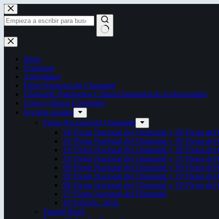
Saltar
al
contenido
Sin
resultados
Inicio
Contactos
Autoridades
Fiesta Nacional del Chamamé
Chamamé: Patrimonio Cultural Inmaterial de la Humanidad
Censo Cultural Correntino
Eventos anuales
Fiesta Nacional del Chamamé
34ª Fiesta Nacional del Chamamé y 20ª Fiesta de
33ª Fiesta Nacional del Chamamé y 19ª Fiesta de
32ª Fiesta Nacional del Chamamé y 18ª Fiesta de
31ª Fiesta Nacional del Chamamé y 17ª Fiesta de
30ª Fiesta Nacional del Chamamé y 16ª Fiesta de
29ª Fiesta Nacional del Chamamé y 15ª Fiesta de
28ª Fiesta Nacional del Chamamé y 14ª Fiesta de
27ª Fiesta Nacional del Chamamé
26ª Edición. 2016.
Taragüi Rock