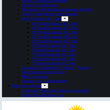
Juegos Culturales Correntinos
Festival Corrientes Jazz
Encuentro sobre Patrimonio Integral del NEA
ArteCo. Mercado de Arte Corrientes
Feria Provincial del Libro
14ª Feria Provincial del Libro
13ª Feria Provincial del Libro
12ª Feria Provincial del Libro
11ª Feria Provincial del Libro
10ª Feria Provincial del Libro
9ª Feria Provincial del Libro
8ª Feria Provincial del Libro
7ª Feria Provincial del Libro
6ª Feria Provincial del Libro
5ª Feria Provincial del Libro
Congreso del Patrimonio Cultural y Natural
Feria Internacional del libro
Mitos y leyendas
Semana de la Cultura Italiana
Espacios escénicos
Anfiteatro “Mario del Tránsito Cocomarola”
Teatro Oficial Juan de Vera