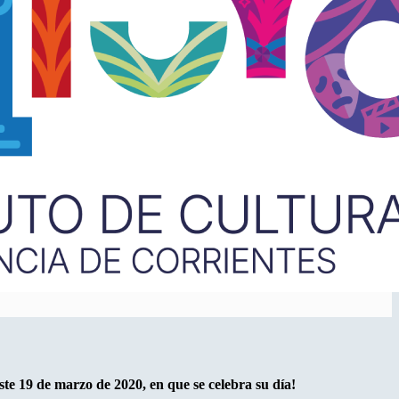
ste 19 de marzo de 2020, en que se celebra su día!