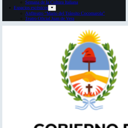
Semana de la Cultura Italiana
Espacios escénicos
Anfiteatro “Mario del Tránsito Cocomarola”
Teatro Oficial Juan de Vera