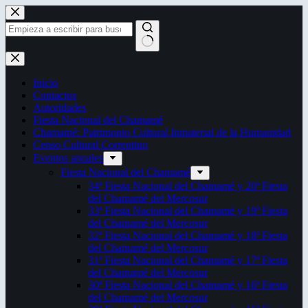
Saltar
al
contenido
Sin
resultados
Inicio
Contactos
Autoridades
Fiesta Nacional del Chamamé
Chamamé: Patrimonio Cultural Inmaterial de la Humanidad
Censo Cultural Correntino
Eventos anuales
Fiesta Nacional del Chamamé
34ª Fiesta Nacional del Chamamé y 20ª Fiesta
del Chamamé del Mercosur
33ª Fiesta Nacional del Chamamé y 19ª Fiesta
del Chamamé del Mercosur
32ª Fiesta Nacional del Chamamé y 18ª Fiesta
del Chamamé del Mercosur
31ª Fiesta Nacional del Chamamé y 17ª Fiesta
del Chamamé del Mercosur
30ª Fiesta Nacional del Chamamé y 16ª Fiesta
del Chamamé del Mercosur