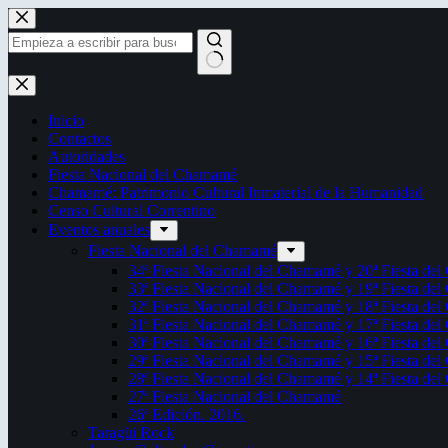
Saltar
al
contenido
Sin
resultados
Inicio
Contactos
Autoridades
Fiesta Nacional del Chamamé
Chamamé: Patrimonio Cultural Inmaterial de la Humanidad
Censo Cultural Correntino
Eventos anuales
Fiesta Nacional del Chamamé
34ª Fiesta Nacional del Chamamé y 20ª Fiesta de
33ª Fiesta Nacional del Chamamé y 19ª Fiesta de
32ª Fiesta Nacional del Chamamé y 18ª Fiesta de
31ª Fiesta Nacional del Chamamé y 17ª Fiesta de
30ª Fiesta Nacional del Chamamé y 16ª Fiesta de
29ª Fiesta Nacional del Chamamé y 15ª Fiesta de
28ª Fiesta Nacional del Chamamé y 14ª Fiesta de
27ª Fiesta Nacional del Chamamé
26ª Edición. 2016.
Taragüi Rock