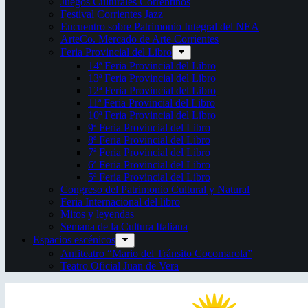
Juegos Culturales Correntinos
Festival Corrientes Jazz
Encuentro sobre Patrimonio Integral del NEA
ArteCo. Mercado de Arte Corrientes
Feria Provincial del Libro
14ª Feria Provincial del Libro
13ª Feria Provincial del Libro
12ª Feria Provincial del Libro
11ª Feria Provincial del Libro
10ª Feria Provincial del Libro
9ª Feria Provincial del Libro
8ª Feria Provincial del Libro
7ª Feria Provincial del Libro
6ª Feria Provincial del Libro
5ª Feria Provincial del Libro
Congreso del Patrimonio Cultural y Natural
Feria Internacional del libro
Mitos y leyendas
Semana de la Cultura Italiana
Espacios escénicos
Anfiteatro “Mario del Tránsito Cocomarola”
Teatro Oficial Juan de Vera