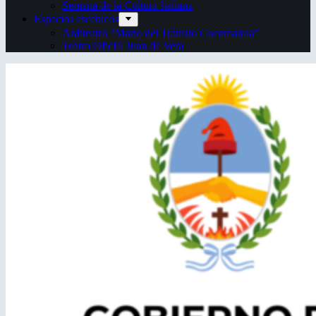
Semana de la Cultura Italiana
Espacios escénicos
Anfiteatro “Mario del Tránsito Cocomarola”
Teatro Oficial Juan de Vera