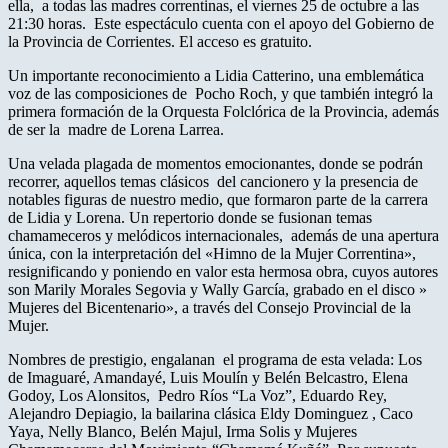
ella, a todas las madres correntinas, el
viernes 25 de octubre a las
21:30 horas
. Este espectáculo cuenta con el apoyo del Gobierno de
la Provincia de Corrientes. El
acceso es gratuito
.
Un importante reconocimiento a Lidia Catterino, una emblemática
voz de las composiciones de Pocho Roch, y que también integró la
primera formación de la Orquesta Folclórica de la Provincia, además
de ser la madre de Lorena Larrea.
Una velada plagada de momentos emocionantes, donde se podrán
recorrer, aquellos temas clásicos del cancionero y la presencia de
notables figuras de nuestro medio, que formaron parte de la carrera
de Lidia y Lorena. Un repertorio donde se fusionan temas
chamameceros y melódicos internacionales, además de una apertura
única, con la interpretación del «Himno de la Mujer Correntina»,
resignificando y poniendo en valor esta hermosa obra, cuyos autores
son Marily Morales Segovia y Wally García, grabado en el disco »
Mujeres del Bicentenario», a través del Consejo Provincial de la
Mujer.
Nombres de prestigio, engalanan el programa de esta velada: Los
de Imaguaré, Amandayé, Luis Moulín y Belén Belcastro, Elena
Godoy, Los Alonsitos, Pedro Ríos “La Voz”, Eduardo Rey,
Alejandro Depiagio, la bailarina clásica Eldy Dominguez , Caco
Yaya, Nelly Blanco, Belén Majul, Irma Solis y Mujeres