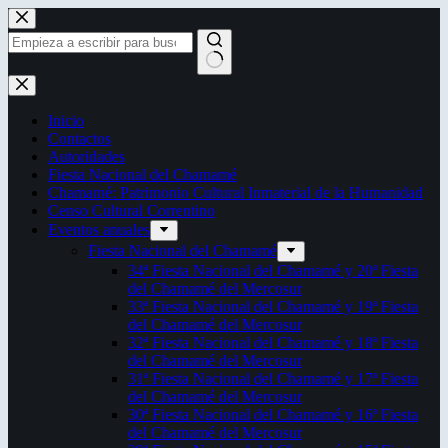
Saltar
al
contenido
Sin
resultados
Inicio
Contactos
Autoridades
Fiesta Nacional del Chamamé
Chamamé: Patrimonio Cultural Inmaterial de la Humanidad
Censo Cultural Correntino
Eventos anuales
Fiesta Nacional del Chamamé
34ª Fiesta Nacional del Chamamé y 20ª Fiesta
del Chamamé del Mercosur
33ª Fiesta Nacional del Chamamé y 19ª Fiesta
del Chamamé del Mercosur
32ª Fiesta Nacional del Chamamé y 18ª Fiesta
del Chamamé del Mercosur
31ª Fiesta Nacional del Chamamé y 17ª Fiesta
del Chamamé del Mercosur
30ª Fiesta Nacional del Chamamé y 16ª Fiesta
del Chamamé del Mercosur