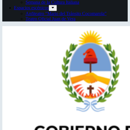
Semana de la Cultura Italiana
Espacios escénicos
Anfiteatro “Mario del Tránsito Cocomarola”
Teatro Oficial Juan de Vera