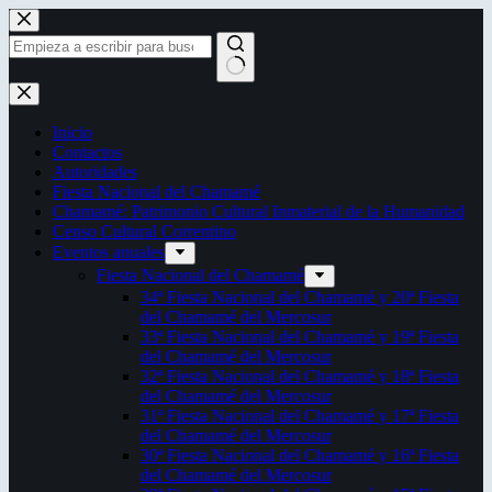
Saltar
al
contenido
Sin
resultados
Inicio
Contactos
Autoridades
Fiesta Nacional del Chamamé
Chamamé: Patrimonio Cultural Inmaterial de la Humanidad
Censo Cultural Correntino
Eventos anuales
Fiesta Nacional del Chamamé
34ª Fiesta Nacional del Chamamé y 20ª Fiesta
del Chamamé del Mercosur
33ª Fiesta Nacional del Chamamé y 19ª Fiesta
del Chamamé del Mercosur
32ª Fiesta Nacional del Chamamé y 18ª Fiesta
del Chamamé del Mercosur
31ª Fiesta Nacional del Chamamé y 17ª Fiesta
del Chamamé del Mercosur
30ª Fiesta Nacional del Chamamé y 16ª Fiesta
del Chamamé del Mercosur