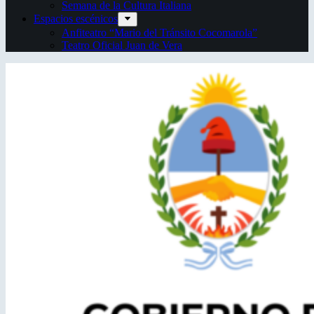
Semana de la Cultura Italiana
Espacios escénicos
Anfiteatro “Mario del Tránsito Cocomarola”
Teatro Oficial Juan de Vera