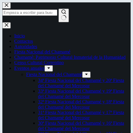
Saltar
al
contenido
Sin
resultados
Inicio
Contactos
Autoridades
Fiesta Nacional del Chamamé
Chamamé: Patrimonio Cultural Inmaterial de la Humanidad
Censo Cultural Correntino
Eventos anuales
Fiesta Nacional del Chamamé
34ª Fiesta Nacional del Chamamé y 20ª Fiesta
del Chamamé del Mercosur
33ª Fiesta Nacional del Chamamé y 19ª Fiesta
del Chamamé del Mercosur
32ª Fiesta Nacional del Chamamé y 18ª Fiesta
del Chamamé del Mercosur
31ª Fiesta Nacional del Chamamé y 17ª Fiesta
del Chamamé del Mercosur
30ª Fiesta Nacional del Chamamé y 16ª Fiesta
del Chamamé del Mercosur