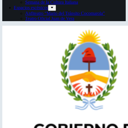
Semana de la Cultura Italiana
Espacios escénicos
Anfiteatro “Mario del Tránsito Cocomarola”
Teatro Oficial Juan de Vera