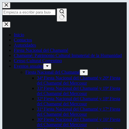
Saltar
al
contenido
Sin
resultados
Inicio
Contactos
Autoridades
Fiesta Nacional del Chamamé
Chamamé: Patrimonio Cultural Inmaterial de la Humanidad
Censo Cultural Correntino
Eventos anuales
Fiesta Nacional del Chamamé
34ª Fiesta Nacional del Chamamé y 20ª Fiesta
del Chamamé del Mercosur
33ª Fiesta Nacional del Chamamé y 19ª Fiesta
del Chamamé del Mercosur
32ª Fiesta Nacional del Chamamé y 18ª Fiesta
del Chamamé del Mercosur
31ª Fiesta Nacional del Chamamé y 17ª Fiesta
del Chamamé del Mercosur
30ª Fiesta Nacional del Chamamé y 16ª Fiesta
del Chamamé del Mercosur