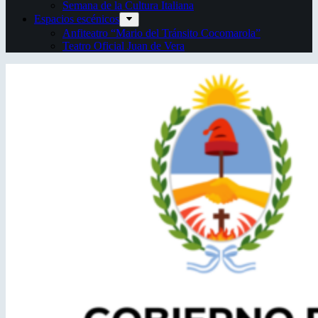
Semana de la Cultura Italiana
Espacios escénicos
Anfiteatro “Mario del Tránsito Cocomarola”
Teatro Oficial Juan de Vera