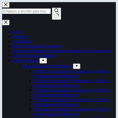
Saltar
al
contenido
Sin
resultados
Inicio
Contactos
Autoridades
Fiesta Nacional del Chamamé
Chamamé: Patrimonio Cultural Inmaterial de la Humanidad
Censo Cultural Correntino
Eventos anuales
Fiesta Nacional del Chamamé
34ª Fiesta Nacional del Chamamé y 20ª Fiesta
del Chamamé del Mercosur
33ª Fiesta Nacional del Chamamé y 19ª Fiesta
del Chamamé del Mercosur
32ª Fiesta Nacional del Chamamé y 18ª Fiesta
del Chamamé del Mercosur
31ª Fiesta Nacional del Chamamé y 17ª Fiesta
del Chamamé del Mercosur
30ª Fiesta Nacional del Chamamé y 16ª Fiesta
del Chamamé del Mercosur