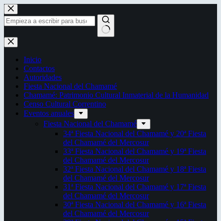
Saltar
al
contenido
Sin
resultados
Inicio
Contactos
Autoridades
Fiesta Nacional del Chamamé
Chamamé: Patrimonio Cultural Inmaterial de la Humanidad
Censo Cultural Correntino
Eventos anuales
Fiesta Nacional del Chamamé
34ª Fiesta Nacional del Chamamé y 20ª Fiesta
del Chamamé del Mercosur
33ª Fiesta Nacional del Chamamé y 19ª Fiesta
del Chamamé del Mercosur
32ª Fiesta Nacional del Chamamé y 18ª Fiesta
del Chamamé del Mercosur
31ª Fiesta Nacional del Chamamé y 17ª Fiesta
del Chamamé del Mercosur
30ª Fiesta Nacional del Chamamé y 16ª Fiesta
del Chamamé del Mercosur