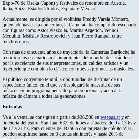
Expo-70 de Osaka (Japón) y festivales de renombre en Austria,
Italia, Suiza, Estados Unidos, España y México.
Actualmente, es dirigida por el violinista Freddy Varela Montero,
quien además es su concertino, la Camerata ha compartido escenario
con figuras como Astor Piazzolla, Martha Argerich, Yehudi
Menuhin, Mstislav Rostropovich y Jean Pierre Rampal, entre
muchos otros.
Con más de cincuenta años de trayectoria, la Camerata Bariloche ha
recorrido los escenarios más importantes del mundo, destacándose
por la excelencia de sus interpretaciones, su calidez artística y un
repertorio que combina lo clásico con nuevas propuestas musicales.
El público correntino tendrá la oportunidad de disfrutar de un
espectáculo único, en el que se desplegará la maestría de sus
músicos en un programa pensado para emocionar y acercar la
música de cámara a todas las generaciones.
Entradas
Ya a la venta, se consiguen a partir de $26.500 en
weepas.ar
y en
boletería del teatro, San Juan 637, de lunes a sábados, de 9 a 13 hs y
de 17 a 21 hs. Para clientes del BanCo con tarjetas de crédito Visa,
pueden adquirirse hasta en 3 cuotas sin interés y hasta 20% de