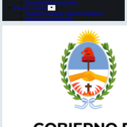
Semana de la Cultura Italiana
Espacios escénicos
Anfiteatro “Mario del Tránsito Cocomarola”
Teatro Oficial Juan de Vera