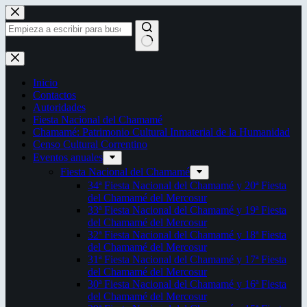
Saltar
al
contenido
Sin
resultados
Inicio
Contactos
Autoridades
Fiesta Nacional del Chamamé
Chamamé: Patrimonio Cultural Inmaterial de la Humanidad
Censo Cultural Correntino
Eventos anuales
Fiesta Nacional del Chamamé
34ª Fiesta Nacional del Chamamé y 20ª Fiesta
del Chamamé del Mercosur
33ª Fiesta Nacional del Chamamé y 19ª Fiesta
del Chamamé del Mercosur
32ª Fiesta Nacional del Chamamé y 18ª Fiesta
del Chamamé del Mercosur
31ª Fiesta Nacional del Chamamé y 17ª Fiesta
del Chamamé del Mercosur
30ª Fiesta Nacional del Chamamé y 16ª Fiesta
del Chamamé del Mercosur