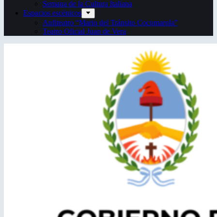
Semana de la Cultura Italiana
Espacios escénicos
Anfiteatro “Mario del Tránsito Cocomarola”
Teatro Oficial Juan de Vera