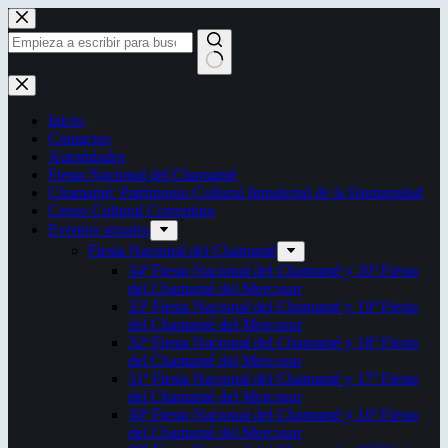
Saltar
al
contenido
Sin
resultados
Inicio
Contactos
Autoridades
Fiesta Nacional del Chamamé
Chamamé: Patrimonio Cultural Inmaterial de la Humanidad
Censo Cultural Correntino
Eventos anuales
Fiesta Nacional del Chamamé
34ª Fiesta Nacional del Chamamé y 20ª Fiesta
del Chamamé del Mercosur
33ª Fiesta Nacional del Chamamé y 19ª Fiesta
del Chamamé del Mercosur
32ª Fiesta Nacional del Chamamé y 18ª Fiesta
del Chamamé del Mercosur
31ª Fiesta Nacional del Chamamé y 17ª Fiesta
del Chamamé del Mercosur
30ª Fiesta Nacional del Chamamé y 16ª Fiesta
del Chamamé del Mercosur