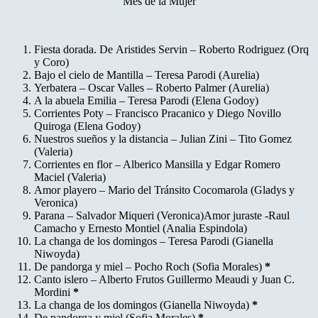
“Mes de la Mujer”
Fiesta dorada. De Aristides Servin – Roberto Rodriguez (Orq
y Coro)
Bajo el cielo de Mantilla – Teresa Parodi (Aurelia)
Yerbatera – Oscar Valles – Roberto Palmer (Aurelia)
A la abuela Emilia – Teresa Parodi (Elena Godoy)
Corrientes Poty – Francisco Pracanico y Diego Novillo
Quiroga (Elena Godoy)
Nuestros sueños y la distancia – Julian Zini – Tito Gomez
(Valeria)
Corrientes en flor – Alberico Mansilla y Edgar Romero
Maciel (Valeria)
Amor playero – Mario del Tránsito Cocomarola (Gladys y
Veronica)
Parana – Salvador Miqueri (Veronica)Amor juraste -Raul
Camacho y Ernesto Montiel (Analia Espindola)
La changa de los domingos – Teresa Parodi (Gianella
Niwoyda)
De pandorga y miel – Pocho Roch (Sofia Morales)
*
Canto islero – Alberto Frutos Guillermo Meaudi y Juan C.
Mordini
*
La changa de los domingos (Gianella Niwoyda)
*
De pandorga y miel (Sofia Morales)
*