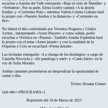
escuchar a Aurelia del Valle entonando «Bajo el cielo de Mantilla» y
«Yerbatera». Por su parte, Elena Godoy cantará «A la abuela
Emilia» y «Corrientes Poty»; mientras Valeria Gómez Galiano hará
lo propio con «Nuestro Sueños y la distancia» y «Corrientes en
flor».
No faltará el dúo conformado por Veronica Noguera y Gladys
Arrieta , interpretando «Amor Playero» y como solista, poder
escuchar a Verónica en «Paraná». También Amalia Espíndola hará
lo propio con el tema «Amor juraste» y con la totalidad de la
Orquesta y Coro se escuchará «Fiesta dorada».
Las invitadas entregarán: «La changa de los domingos» a cargo de
Gianella Niwoyda y «De pandorga y miel» y «Canto Islero» en la
voz de Sofia Morales.
Ambas cantantes prometieron no desperdiciar la oportunidad de
cantar a dúo.
Textos: Rosana Gómez
{tab title=»PROGRAMA»}
Repertorio del 18 de Marzo de 2023