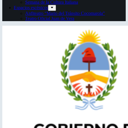
Semana de la Cultura Italiana
Espacios escénicos
Anfiteatro “Mario del Tránsito Cocomarola”
Teatro Oficial Juan de Vera