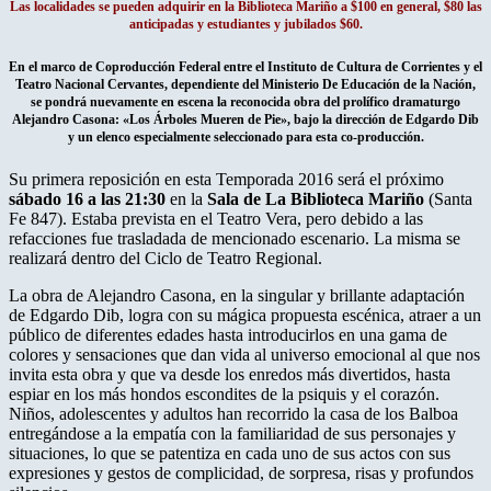
Las localidades se pueden adquirir en la Biblioteca Mariño a $100 en general, $80 las
anticipadas y estudiantes y jubilados $60.
En el marco de Coproducción Federal entre el Instituto de Cultura de Corrientes y el
Teatro Nacional Cervantes, dependiente del Ministerio De Educación de la Nación,
se pondrá nuevamente en escena la reconocida obra del prolífico dramaturgo
Alejandro Casona: «Los Árboles Mueren de Pie», bajo la dirección de Edgardo Dib
y un elenco especialmente seleccionado para esta co-producción.
Su primera reposición en esta Temporada 2016 será el próximo
sábado 16 a las 21:30
en la
Sala de La Biblioteca Mariño
(Santa
Fe 847). Estaba prevista en el Teatro Vera, pero debido a las
refacciones fue trasladada de mencionado escenario. La misma se
realizará dentro del Ciclo de Teatro Regional.
La obra de Alejandro Casona, en la singular y brillante adaptación
de Edgardo Dib, logra con su mágica propuesta escénica, atraer a un
público de diferentes edades hasta introducirlos en una gama de
colores y sensaciones que dan vida al universo emocional al que nos
invita esta obra y que va desde los enredos más divertidos, hasta
espiar en los más hondos escondites de la psiquis y el corazón.
Niños, adolescentes y adultos han recorrido la casa de los Balboa
entregándose a la empatía con la familiaridad de sus personajes y
situaciones, lo que se patentiza en cada uno de sus actos con sus
expresiones y gestos de complicidad, de sorpresa, risas y profundos