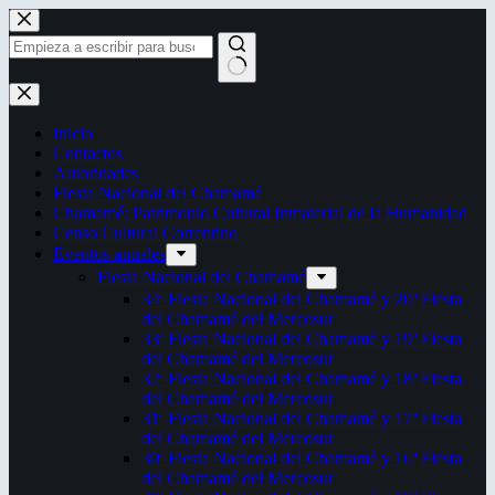
Saltar
al
contenido
Sin
resultados
Inicio
Contactos
Autoridades
Fiesta Nacional del Chamamé
Chamamé: Patrimonio Cultural Inmaterial de la Humanidad
Censo Cultural Correntino
Eventos anuales
Fiesta Nacional del Chamamé
34ª Fiesta Nacional del Chamamé y 20ª Fiesta
del Chamamé del Mercosur
33ª Fiesta Nacional del Chamamé y 19ª Fiesta
del Chamamé del Mercosur
32ª Fiesta Nacional del Chamamé y 18ª Fiesta
del Chamamé del Mercosur
31ª Fiesta Nacional del Chamamé y 17ª Fiesta
del Chamamé del Mercosur
30ª Fiesta Nacional del Chamamé y 16ª Fiesta
del Chamamé del Mercosur