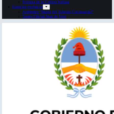
Semana de la Cultura Italiana
Espacios escénicos
Anfiteatro “Mario del Tránsito Cocomarola”
Teatro Oficial Juan de Vera