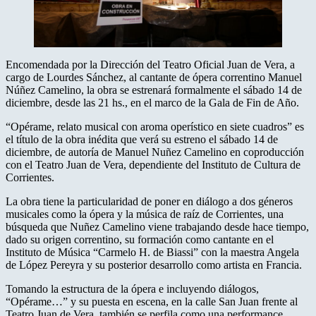
Encomendada por la Dirección del Teatro Oficial Juan de Vera, a
cargo de Lourdes Sánchez, al cantante de ópera correntino Manuel
Núñez Camelino, la obra se estrenará formalmente el sábado 14 de
diciembre, desde las 21 hs., en el marco de la Gala de Fin de Año.
“Opérame, relato musical con aroma operístico en siete cuadros” es
el título de la obra inédita que verá su estreno el sábado 14 de
diciembre, de autoría de Manuel Nuñez Camelino en coproducción
con el Teatro Juan de Vera, dependiente del Instituto de Cultura de
Corrientes.
La obra tiene la particularidad de poner en diálogo a dos géneros
musicales como la ópera y la música de raíz de Corrientes, una
búsqueda que Nuñez Camelino viene trabajando desde hace tiempo,
dado su origen correntino, su formación como cantante en el
Instituto de Música “Carmelo H. de Biassi” con la maestra Angela
de López Pereyra y su posterior desarrollo como artista en Francia.
Tomando la estructura de la ópera e incluyendo diálogos,
“Opérame…” y su puesta en escena, en la calle San Juan frente al
Teatro Juan de Vera, también se perfila como una performance