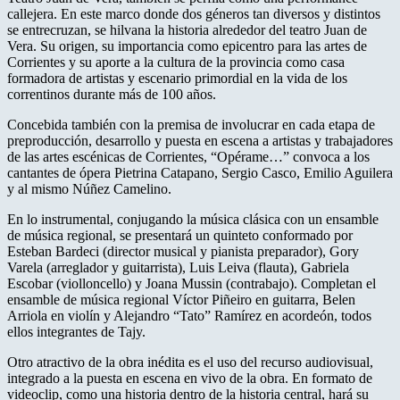
callejera. En este marco donde dos géneros tan diversos y distintos
se entrecruzan, se hilvana la historia alrededor del teatro Juan de
Vera. Su origen, su importancia como epicentro para las artes de
Corrientes y su aporte a la cultura de la provincia como casa
formadora de artistas y escenario primordial en la vida de los
correntinos durante más de 100 años.
Concebida también con la premisa de involucrar en cada etapa de
preproducción, desarrollo y puesta en escena a artistas y trabajadores
de las artes escénicas de Corrientes, “Opérame…” convoca a los
cantantes de ópera Pietrina Catapano, Sergio Casco, Emilio Aguilera
y al mismo Núñez Camelino.
En lo instrumental, conjugando la música clásica con un ensamble
de música regional, se presentará un quinteto conformado por
Esteban Bardeci (director musical y pianista preparador), Gory
Varela (arreglador y guitarrista), Luis Leiva (flauta), Gabriela
Escobar (violloncello) y Joana Mussin (contrabajo). Completan el
ensamble de música regional Víctor Piñeiro en guitarra, Belen
Arriola en violín y Alejandro “Tato” Ramírez en acordeón, todos
ellos integrantes de Tajy.
Otro atractivo de la obra inédita es el uso del recurso audiovisual,
integrado a la puesta en escena en vivo de la obra. En formato de
videoclip, como una historia dentro de la historia central, hará su