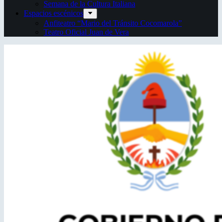
Semana de la Cultura Italiana
Espacios escénicos
Anfiteatro “Mario del Tránsito Cocomarola”
Teatro Oficial Juan de Vera