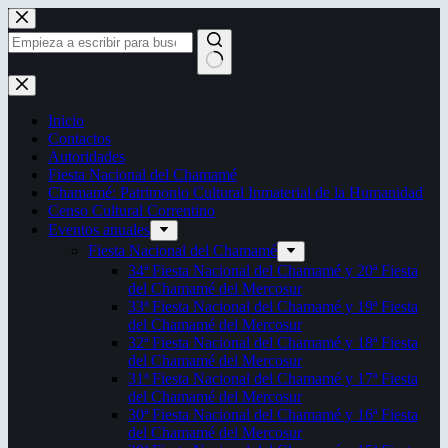
Saltar
al
contenido
Sin
resultados
Inicio
Contactos
Autoridades
Fiesta Nacional del Chamamé
Chamamé: Patrimonio Cultural Inmaterial de la Humanidad
Censo Cultural Correntino
Eventos anuales
Fiesta Nacional del Chamamé
34ª Fiesta Nacional del Chamamé y 20ª Fiesta
del Chamamé del Mercosur
33ª Fiesta Nacional del Chamamé y 19ª Fiesta
del Chamamé del Mercosur
32ª Fiesta Nacional del Chamamé y 18ª Fiesta
del Chamamé del Mercosur
31ª Fiesta Nacional del Chamamé y 17ª Fiesta
del Chamamé del Mercosur
30ª Fiesta Nacional del Chamamé y 16ª Fiesta
del Chamamé del Mercosur