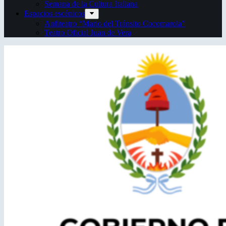
Semana de la Cultura Italiana
Espacios escénicos
Anfiteatro “Mario del Tránsito Cocomarola”
Teatro Oficial Juan de Vera