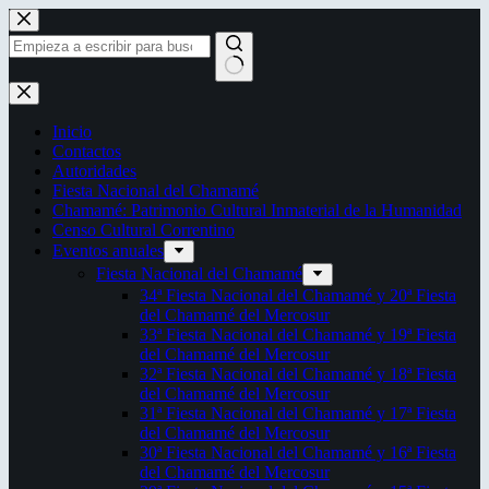
Saltar
al
contenido
Sin
resultados
Inicio
Contactos
Autoridades
Fiesta Nacional del Chamamé
Chamamé: Patrimonio Cultural Inmaterial de la Humanidad
Censo Cultural Correntino
Eventos anuales
Fiesta Nacional del Chamamé
34ª Fiesta Nacional del Chamamé y 20ª Fiesta
del Chamamé del Mercosur
33ª Fiesta Nacional del Chamamé y 19ª Fiesta
del Chamamé del Mercosur
32ª Fiesta Nacional del Chamamé y 18ª Fiesta
del Chamamé del Mercosur
31ª Fiesta Nacional del Chamamé y 17ª Fiesta
del Chamamé del Mercosur
30ª Fiesta Nacional del Chamamé y 16ª Fiesta
del Chamamé del Mercosur