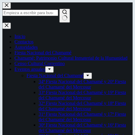
Saltar
al
contenido
Sin
resultados
Inicio
Contactos
Autoridades
Fiesta Nacional del Chamamé
Chamamé: Patrimonio Cultural Inmaterial de la Humanidad
Censo Cultural Correntino
Eventos anuales
Fiesta Nacional del Chamamé
34ª Fiesta Nacional del Chamamé y 20ª Fiesta
del Chamamé del Mercosur
33ª Fiesta Nacional del Chamamé y 19ª Fiesta
del Chamamé del Mercosur
32ª Fiesta Nacional del Chamamé y 18ª Fiesta
del Chamamé del Mercosur
31ª Fiesta Nacional del Chamamé y 17ª Fiesta
del Chamamé del Mercosur
30ª Fiesta Nacional del Chamamé y 16ª Fiesta
del Chamamé del Mercosur