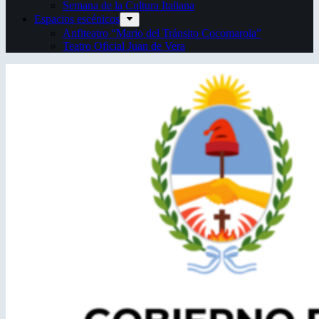
Semana de la Cultura Italiana
Espacios escénicos
Anfiteatro “Mario del Tránsito Cocomarola”
Teatro Oficial Juan de Vera