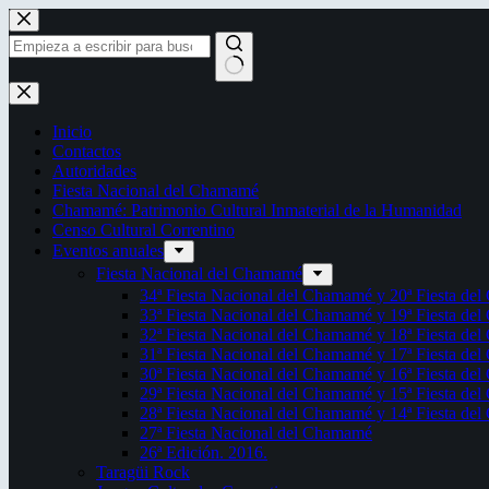
Saltar
al
contenido
Sin
resultados
Inicio
Contactos
Autoridades
Fiesta Nacional del Chamamé
Chamamé: Patrimonio Cultural Inmaterial de la Humanidad
Censo Cultural Correntino
Eventos anuales
Fiesta Nacional del Chamamé
34ª Fiesta Nacional del Chamamé y 20ª Fiesta de
33ª Fiesta Nacional del Chamamé y 19ª Fiesta de
32ª Fiesta Nacional del Chamamé y 18ª Fiesta de
31ª Fiesta Nacional del Chamamé y 17ª Fiesta de
30ª Fiesta Nacional del Chamamé y 16ª Fiesta de
29ª Fiesta Nacional del Chamamé y 15ª Fiesta de
28ª Fiesta Nacional del Chamamé y 14ª Fiesta de
27ª Fiesta Nacional del Chamamé
26ª Edición. 2016.
Taragüi Rock