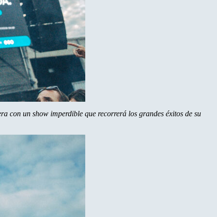
Vera con un show imperdible que recorrerá los grandes éxitos de su