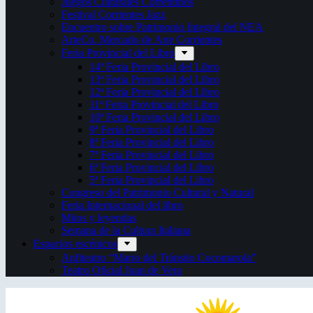
Juegos Culturales Correntinos
Festival Corrientes Jazz
Encuentro sobre Patrimonio Integral del NEA
ArteCo. Mercado de Arte Corrientes
Feria Provincial del Libro
14ª Feria Provincial del Libro
13ª Feria Provincial del Libro
12ª Feria Provincial del Libro
11ª Feria Provincial del Libro
10ª Feria Provincial del Libro
9ª Feria Provincial del Libro
8ª Feria Provincial del Libro
7ª Feria Provincial del Libro
6ª Feria Provincial del Libro
5ª Feria Provincial del Libro
Congreso del Patrimonio Cultural y Natural
Feria Internacional del libro
Mitos y leyendas
Semana de la Cultura Italiana
Espacios escénicos
Anfiteatro “Mario del Tránsito Cocomarola”
Teatro Oficial Juan de Vera