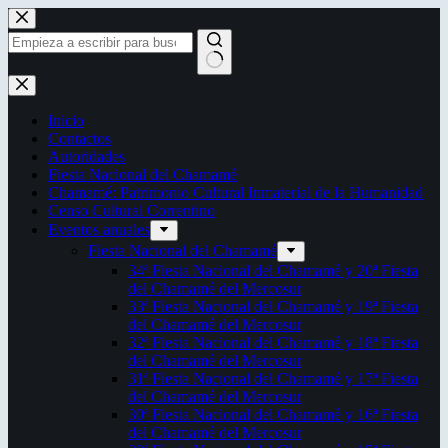
Saltar
al
contenido
Sin
resultados
Inicio
Contactos
Autoridades
Fiesta Nacional del Chamamé
Chamamé: Patrimonio Cultural Inmaterial de la Humanidad
Censo Cultural Correntino
Eventos anuales
Fiesta Nacional del Chamamé
34ª Fiesta Nacional del Chamamé y 20ª Fiesta
del Chamamé del Mercosur
33ª Fiesta Nacional del Chamamé y 19ª Fiesta
del Chamamé del Mercosur
32ª Fiesta Nacional del Chamamé y 18ª Fiesta
del Chamamé del Mercosur
31ª Fiesta Nacional del Chamamé y 17ª Fiesta
del Chamamé del Mercosur
30ª Fiesta Nacional del Chamamé y 16ª Fiesta
del Chamamé del Mercosur