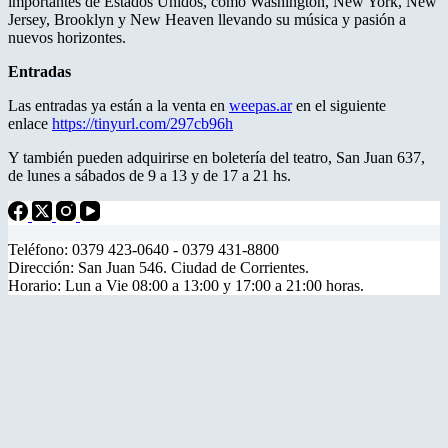
importantes de Estados Unidos, como Washington, New York, New
Jersey, Brooklyn y New Heaven llevando su música y pasión a
nuevos horizontes.
Entradas
Las entradas ya están a la venta en
weepas.ar
en el siguiente
enlace
https://tinyurl.com/297cb96h
Y también pueden adquirirse en boletería del teatro, San Juan 637,
de lunes a sábados de 9 a 13 y de 17 a 21 hs.
Teléfono: 0379 423-0640 - 0379 431-8800
Dirección: San Juan 546. Ciudad de Corrientes.
Horario: Lun a Vie 08:00 a 13:00 y 17:00 a 21:00 horas.