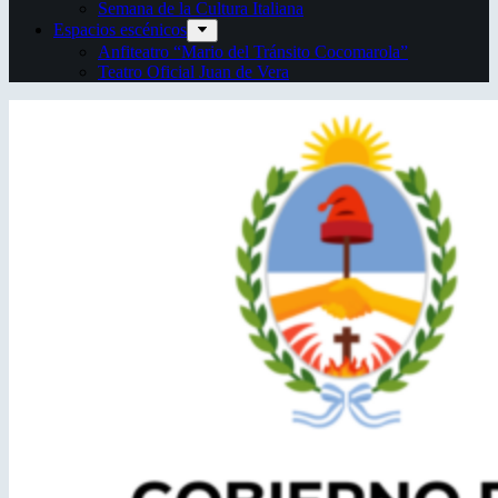
Semana de la Cultura Italiana
Espacios escénicos
Anfiteatro “Mario del Tránsito Cocomarola”
Teatro Oficial Juan de Vera