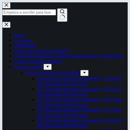
Saltar
al
contenido
Sin
resultados
Inicio
Contactos
Autoridades
Fiesta Nacional del Chamamé
Chamamé: Patrimonio Cultural Inmaterial de la Humanidad
Censo Cultural Correntino
Eventos anuales
Fiesta Nacional del Chamamé
34ª Fiesta Nacional del Chamamé y 20ª Fiesta
del Chamamé del Mercosur
33ª Fiesta Nacional del Chamamé y 19ª Fiesta
del Chamamé del Mercosur
32ª Fiesta Nacional del Chamamé y 18ª Fiesta
del Chamamé del Mercosur
31ª Fiesta Nacional del Chamamé y 17ª Fiesta
del Chamamé del Mercosur
30ª Fiesta Nacional del Chamamé y 16ª Fiesta
del Chamamé del Mercosur