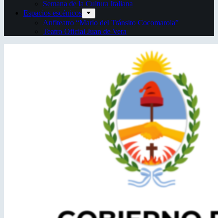
Semana de la Cultura Italiana
Espacios escénicos
Anfiteatro “Mario del Tránsito Cocomarola”
Teatro Oficial Juan de Vera