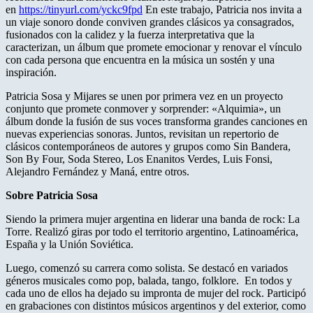
en
https://tinyurl.com/yckc9fpd
En este trabajo, Patricia nos invita a
un viaje sonoro donde conviven grandes clásicos ya consagrados,
fusionados con la calidez y la fuerza interpretativa que la
caracterizan, un álbum que promete emocionar y renovar el vínculo
con cada persona que encuentra en la música un sostén y una
inspiración.
Patricia Sosa y Mijares se unen por primera vez en un proyecto
conjunto que promete conmover y sorprender: «Alquimia», un
álbum donde la fusión de sus voces transforma grandes canciones en
nuevas experiencias sonoras. Juntos, revisitan un repertorio de
clásicos contemporáneos de autores y grupos como Sin Bandera,
Son By Four, Soda Stereo, Los Enanitos Verdes, Luis Fonsi,
Alejandro Fernández y Maná, entre otros.
Sobre Patricia Sosa
Siendo la primera mujer argentina en liderar una banda de rock: La
Torre. Realizó giras por todo el territorio argentino, Latinoamérica,
España y la Unión Soviética.
Luego, comenzó su carrera como solista. Se destacó en variados
géneros musicales como pop, balada, tango, folklore. En todos y
cada uno de ellos ha dejado su impronta de mujer del rock. Participó
en grabaciones con distintos músicos argentinos y del exterior, como