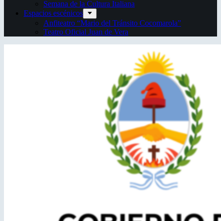
Semana de la Cultura Italiana
Espacios escénicos
Anfiteatro “Mario del Tránsito Cocomarola”
Teatro Oficial Juan de Vera