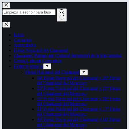
Saltar
al
contenido
Sin
resultados
Inicio
Contactos
Autoridades
Fiesta Nacional del Chamamé
Chamamé: Patrimonio Cultural Inmaterial de la Humanidad
Censo Cultural Correntino
Eventos anuales
Fiesta Nacional del Chamamé
34ª Fiesta Nacional del Chamamé y 20ª Fiesta
del Chamamé del Mercosur
33ª Fiesta Nacional del Chamamé y 19ª Fiesta
del Chamamé del Mercosur
32ª Fiesta Nacional del Chamamé y 18ª Fiesta
del Chamamé del Mercosur
31ª Fiesta Nacional del Chamamé y 17ª Fiesta
del Chamamé del Mercosur
30ª Fiesta Nacional del Chamamé y 16ª Fiesta
del Chamamé del Mercosur