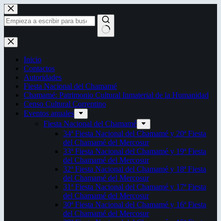
Saltar
al
contenido
Sin
resultados
Inicio
Contactos
Autoridades
Fiesta Nacional del Chamamé
Chamamé: Patrimonio Cultural Inmaterial de la Humanidad
Censo Cultural Correntino
Eventos anuales
Fiesta Nacional del Chamamé
34ª Fiesta Nacional del Chamamé y 20ª Fiesta
del Chamamé del Mercosur
33ª Fiesta Nacional del Chamamé y 19ª Fiesta
del Chamamé del Mercosur
32ª Fiesta Nacional del Chamamé y 18ª Fiesta
del Chamamé del Mercosur
31ª Fiesta Nacional del Chamamé y 17ª Fiesta
del Chamamé del Mercosur
30ª Fiesta Nacional del Chamamé y 16ª Fiesta
del Chamamé del Mercosur