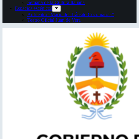
Semana de la Cultura Italiana
Espacios escénicos
Anfiteatro “Mario del Tránsito Cocomarola”
Teatro Oficial Juan de Vera