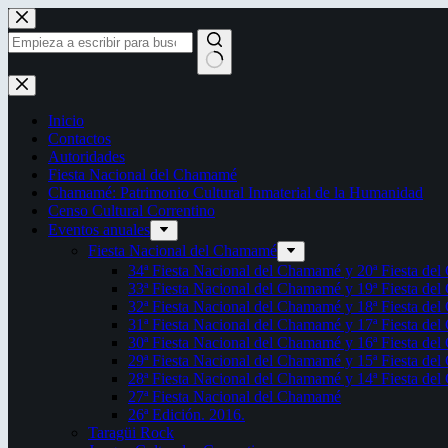
Saltar
al
contenido
Sin
resultados
Inicio
Contactos
Autoridades
Fiesta Nacional del Chamamé
Chamamé: Patrimonio Cultural Inmaterial de la Humanidad
Censo Cultural Correntino
Eventos anuales
Fiesta Nacional del Chamamé
34ª Fiesta Nacional del Chamamé y 20ª Fiesta de
33ª Fiesta Nacional del Chamamé y 19ª Fiesta de
32ª Fiesta Nacional del Chamamé y 18ª Fiesta de
31ª Fiesta Nacional del Chamamé y 17ª Fiesta de
30ª Fiesta Nacional del Chamamé y 16ª Fiesta de
29ª Fiesta Nacional del Chamamé y 15ª Fiesta de
28ª Fiesta Nacional del Chamamé y 14ª Fiesta de
27ª Fiesta Nacional del Chamamé
26ª Edición. 2016.
Taragüi Rock