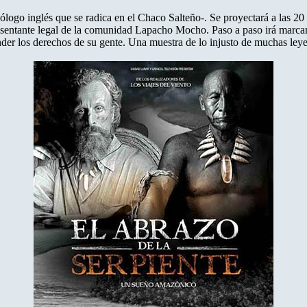
logo inglés que se radica en el Chaco Salteño-. Se proyectará a las 20
presentante legal de la comunidad Lapacho Mocho. Paso a paso irá marca
ender los derechos de su gente. Una muestra de lo injusto de muchas leye