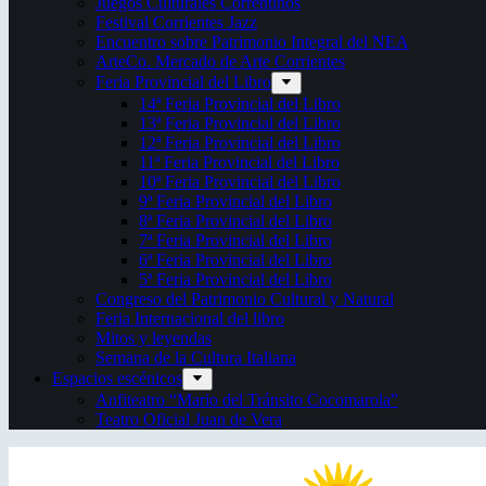
Juegos Culturales Correntinos
Festival Corrientes Jazz
Encuentro sobre Patrimonio Integral del NEA
ArteCo. Mercado de Arte Corrientes
Feria Provincial del Libro
14ª Feria Provincial del Libro
13ª Feria Provincial del Libro
12ª Feria Provincial del Libro
11ª Feria Provincial del Libro
10ª Feria Provincial del Libro
9ª Feria Provincial del Libro
8ª Feria Provincial del Libro
7ª Feria Provincial del Libro
6ª Feria Provincial del Libro
5ª Feria Provincial del Libro
Congreso del Patrimonio Cultural y Natural
Feria Internacional del libro
Mitos y leyendas
Semana de la Cultura Italiana
Espacios escénicos
Anfiteatro “Mario del Tránsito Cocomarola”
Teatro Oficial Juan de Vera