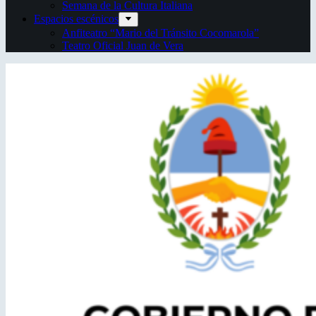
Semana de la Cultura Italiana
Espacios escénicos
Anfiteatro “Mario del Tránsito Cocomarola”
Teatro Oficial Juan de Vera