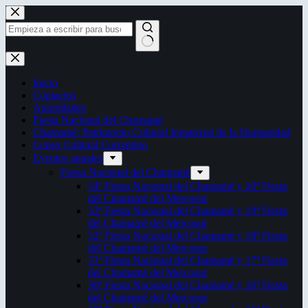
Saltar
al
contenido
Sin
resultados
Inicio
Contactos
Autoridades
Fiesta Nacional del Chamamé
Chamamé: Patrimonio Cultural Inmaterial de la Humanidad
Censo Cultural Correntino
Eventos anuales
Fiesta Nacional del Chamamé
34ª Fiesta Nacional del Chamamé y 20ª Fiesta
del Chamamé del Mercosur
33ª Fiesta Nacional del Chamamé y 19ª Fiesta
del Chamamé del Mercosur
32ª Fiesta Nacional del Chamamé y 18ª Fiesta
del Chamamé del Mercosur
31ª Fiesta Nacional del Chamamé y 17ª Fiesta
del Chamamé del Mercosur
30ª Fiesta Nacional del Chamamé y 16ª Fiesta
del Chamamé del Mercosur