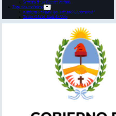
Semana de la Cultura Italiana
Espacios escénicos
Anfiteatro “Mario del Tránsito Cocomarola”
Teatro Oficial Juan de Vera