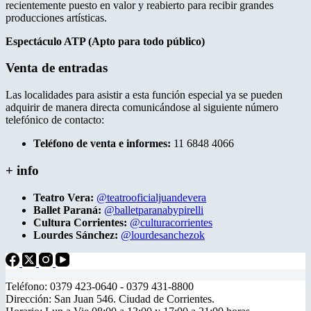
recientemente puesto en valor y reabierto para recibir grandes
producciones artísticas.
Espectáculo ATP (Apto para todo público)
Venta de entradas
Las localidades para asistir a esta función especial ya se pueden
adquirir de manera directa comunicándose al siguiente número
telefónico de contacto:
Teléfono de venta e informes:
11 6848 4066
+ info
Teatro Vera:
@teatrooficialjuandevera
Ballet Paraná:
@balletparanabypirelli
Cultura Corrientes:
@culturacorrientes
Lourdes Sánchez:
@lourdesanchezok
Teléfono: 0379 423-0640 - 0379 431-8800
Dirección: San Juan 546. Ciudad de Corrientes.