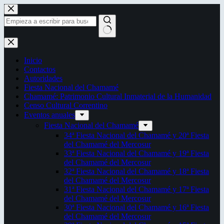
Saltar
al
contenido
Sin
resultados
Inicio
Contactos
Autoridades
Fiesta Nacional del Chamamé
Chamamé: Patrimonio Cultural Inmaterial de la Humanidad
Censo Cultural Correntino
Eventos anuales
Fiesta Nacional del Chamamé
34ª Fiesta Nacional del Chamamé y 20ª Fiesta
del Chamamé del Mercosur
33ª Fiesta Nacional del Chamamé y 19ª Fiesta
del Chamamé del Mercosur
32ª Fiesta Nacional del Chamamé y 18ª Fiesta
del Chamamé del Mercosur
31ª Fiesta Nacional del Chamamé y 17ª Fiesta
del Chamamé del Mercosur
30ª Fiesta Nacional del Chamamé y 16ª Fiesta
del Chamamé del Mercosur