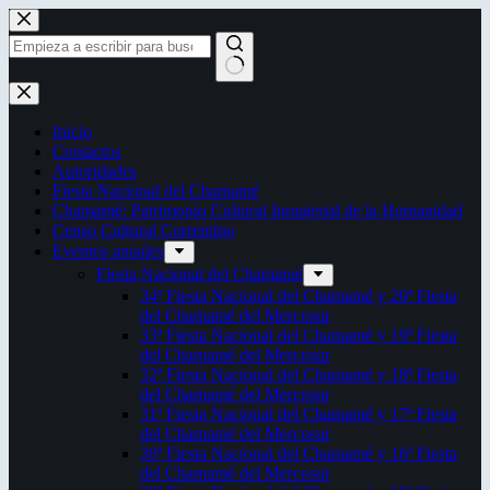
Saltar
al
contenido
Sin
resultados
Inicio
Contactos
Autoridades
Fiesta Nacional del Chamamé
Chamamé: Patrimonio Cultural Inmaterial de la Humanidad
Censo Cultural Correntino
Eventos anuales
Fiesta Nacional del Chamamé
34ª Fiesta Nacional del Chamamé y 20ª Fiesta
del Chamamé del Mercosur
33ª Fiesta Nacional del Chamamé y 19ª Fiesta
del Chamamé del Mercosur
32ª Fiesta Nacional del Chamamé y 18ª Fiesta
del Chamamé del Mercosur
31ª Fiesta Nacional del Chamamé y 17ª Fiesta
del Chamamé del Mercosur
30ª Fiesta Nacional del Chamamé y 16ª Fiesta
del Chamamé del Mercosur