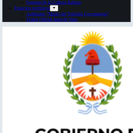
Semana de la Cultura Italiana
Espacios escénicos
Anfiteatro “Mario del Tránsito Cocomarola”
Teatro Oficial Juan de Vera