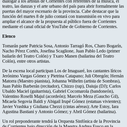
dialogar a los artistas de Corrientes con referentes de la música, el
teatro, las danzas y el arte urbano del país para abrir formalmente las
puertas del mayor escenario de la provincia. Cabe destacar que la
función del martes 8 de julio contará con transmisión en vivo para
ampliar el alcance de la propuesta al público fuera de Corrientes
mediante el canal oficial de YouTube de Gobierno de Corrientes.
Elenco
Tomarán parte Patricia Sosa, Antonio Tarragó Ros, Charo Bogarín,
Nacho Pérez Cortés, Josefina Scaglione, Juan Pablo Ledo (primer
bailarín del Teatro Colón) y Txaro Manen (bailarina del Teatro
Colón), entre otros artistas.
De la escena local participan Los de Imaguaré, los cantantes líricos
Jerónimo Vargas Gómez y Pietrina Catapano; Juli Obregón; Hernán
Matorra (Maestro pianista), Johanna Wilhelm (artista de Sombras),
Juan Pablo Barberán (recitador), Chizzo (rap), Daiuja (DJ); Carlos
Ubaldo Maciel (guitarrista), Gabriel Cocomarola (bandoneón),
Valentino Roselli Majul (acordeón); Marcelo Meza (Gaucho Gil),
Micaela Segovia Baldi y Abigail Irupé Gómez (estatuas vivientes);
Javier Vrashka y Giuliana Chezzi (cintas aéreas); Arte Estoy, Iara
Agustina Bastiani y Antonio Gómez; y Abril Gómez (bailarina).
Un rol preponderante tendrá la Orquesta Sinfónica de la Provincia
de Corrientes bajo dirección de la Maestra Andrea Fusco en la