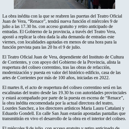
La obra inédita con la que se reabren las puertas del Teatro Oficial
Juan de Vera, “Renace”, tendrá nueva función el miércoles 9 de
julio a las 17.30 hs. con acceso gratuito y retiro anticipado de
entradas. El Gobierno de la provincia, a través del Teatro Vera,
apostó a replicar la obra dada la alta demanda de entradas este
viernes, con localidades agotadas en menos de una hora para la
función prevista para las 20 hs el 9 de julio.
El Teatro Oficial Juan de Vera, dependiente del Instituto de Cultura
de Corrientes, y con apoyo del Gobierno de la Provincia, alista la
reapertura del coliseo correntino, tras las obras de refacción,
modernización y puesta en valor del histórico edificio, casa de las
artes de Corrientes por más de 100 años, iniciadas en 2022.
El martes 8, el acto de reapertura del coliseo correntino será en las
escalinatas del teatro desde las 19.30 hs con autoridades provinciales
y estará acompañado por parte de la puesta en escena de “Renace”,
la obra inédita encomendada por la actual directora del teatro,
Lourdes Sanchez, a los directores artísticos Maria Laura Cattalani y
Eduardo Gondell. En calle San Juan estarán apostadas pantallas que
transmitirán en vivo el desarrollo de la obra en el interior del coliseo.
El miércoles 9 de julio, con acceso gratuito y retiro anticipado de