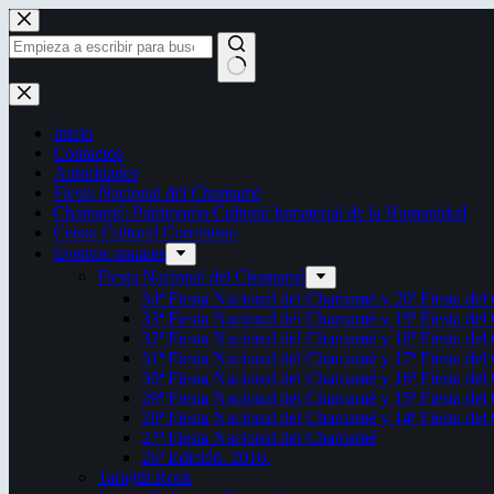
Saltar
al
contenido
Sin
resultados
Inicio
Contactos
Autoridades
Fiesta Nacional del Chamamé
Chamamé: Patrimonio Cultural Inmaterial de la Humanidad
Censo Cultural Correntino
Eventos anuales
Fiesta Nacional del Chamamé
34ª Fiesta Nacional del Chamamé y 20ª Fiesta de
33ª Fiesta Nacional del Chamamé y 19ª Fiesta de
32ª Fiesta Nacional del Chamamé y 18ª Fiesta de
31ª Fiesta Nacional del Chamamé y 17ª Fiesta de
30ª Fiesta Nacional del Chamamé y 16ª Fiesta de
29ª Fiesta Nacional del Chamamé y 15ª Fiesta de
28ª Fiesta Nacional del Chamamé y 14ª Fiesta de
27ª Fiesta Nacional del Chamamé
26ª Edición. 2016.
Taragüi Rock