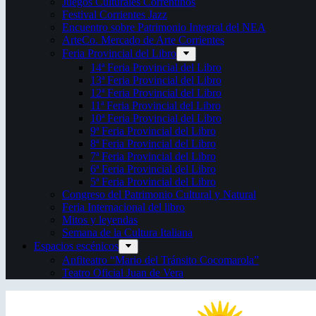
Juegos Culturales Correntinos
Festival Corrientes Jazz
Encuentro sobre Patrimonio Integral del NEA
ArteCo. Mercado de Arte Corrientes
Feria Provincial del Libro
14ª Feria Provincial del Libro
13ª Feria Provincial del Libro
12ª Feria Provincial del Libro
11ª Feria Provincial del Libro
10ª Feria Provincial del Libro
9ª Feria Provincial del Libro
8ª Feria Provincial del Libro
7ª Feria Provincial del Libro
6ª Feria Provincial del Libro
5ª Feria Provincial del Libro
Congreso del Patrimonio Cultural y Natural
Feria Internacional del libro
Mitos y leyendas
Semana de la Cultura Italiana
Espacios escénicos
Anfiteatro “Mario del Tránsito Cocomarola”
Teatro Oficial Juan de Vera