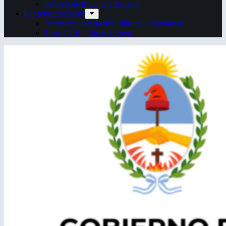
Semana de la Cultura Italiana
Espacios escénicos
Anfiteatro “Mario del Tránsito Cocomarola”
Teatro Oficial Juan de Vera