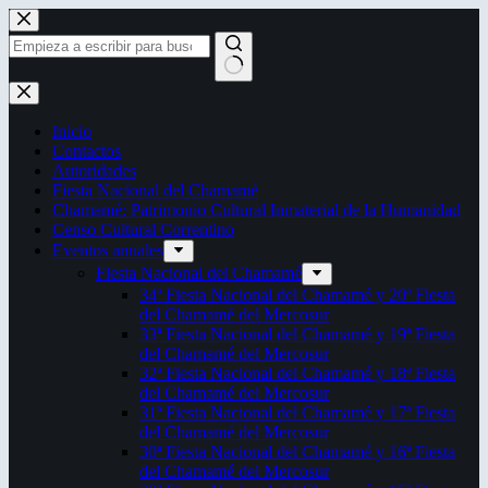
Saltar
al
contenido
Sin
resultados
Inicio
Contactos
Autoridades
Fiesta Nacional del Chamamé
Chamamé: Patrimonio Cultural Inmaterial de la Humanidad
Censo Cultural Correntino
Eventos anuales
Fiesta Nacional del Chamamé
34ª Fiesta Nacional del Chamamé y 20ª Fiesta
del Chamamé del Mercosur
33ª Fiesta Nacional del Chamamé y 19ª Fiesta
del Chamamé del Mercosur
32ª Fiesta Nacional del Chamamé y 18ª Fiesta
del Chamamé del Mercosur
31ª Fiesta Nacional del Chamamé y 17ª Fiesta
del Chamamé del Mercosur
30ª Fiesta Nacional del Chamamé y 16ª Fiesta
del Chamamé del Mercosur