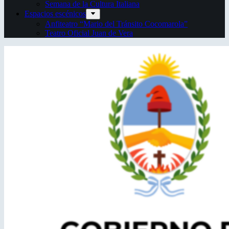
Semana de la Cultura Italiana
Espacios escénicos
Anfiteatro “Mario del Tránsito Cocomarola”
Teatro Oficial Juan de Vera