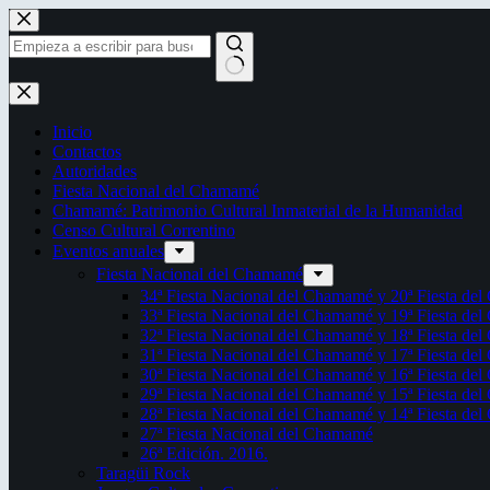
Saltar
al
contenido
Sin
resultados
Inicio
Contactos
Autoridades
Fiesta Nacional del Chamamé
Chamamé: Patrimonio Cultural Inmaterial de la Humanidad
Censo Cultural Correntino
Eventos anuales
Fiesta Nacional del Chamamé
34ª Fiesta Nacional del Chamamé y 20ª Fiesta de
33ª Fiesta Nacional del Chamamé y 19ª Fiesta de
32ª Fiesta Nacional del Chamamé y 18ª Fiesta de
31ª Fiesta Nacional del Chamamé y 17ª Fiesta de
30ª Fiesta Nacional del Chamamé y 16ª Fiesta de
29ª Fiesta Nacional del Chamamé y 15ª Fiesta de
28ª Fiesta Nacional del Chamamé y 14ª Fiesta de
27ª Fiesta Nacional del Chamamé
26ª Edición. 2016.
Taragüi Rock