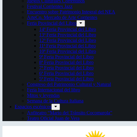
Juegos Culturales Correntinos
Festival Corrientes Jazz
Encuentro sobre Patrimonio Integral del NEA
ArteCo. Mercado de Arte Corrientes
Feria Provincial del Libro
14ª Feria Provincial del Libro
13ª Feria Provincial del Libro
12ª Feria Provincial del Libro
11ª Feria Provincial del Libro
10ª Feria Provincial del Libro
9ª Feria Provincial del Libro
8ª Feria Provincial del Libro
7ª Feria Provincial del Libro
6ª Feria Provincial del Libro
5ª Feria Provincial del Libro
Congreso del Patrimonio Cultural y Natural
Feria Internacional del libro
Mitos y leyendas
Semana de la Cultura Italiana
Espacios escénicos
Anfiteatro “Mario del Tránsito Cocomarola”
Teatro Oficial Juan de Vera