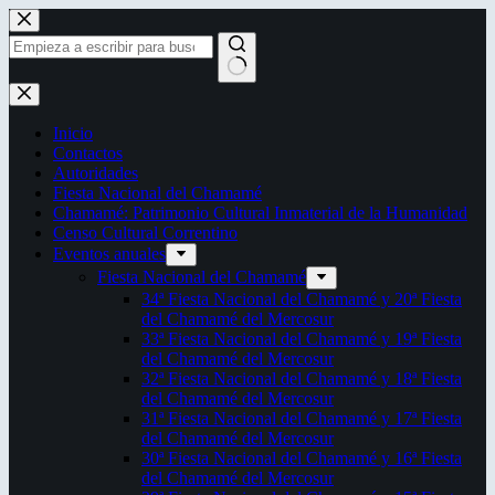
Saltar
al
contenido
Sin
resultados
Inicio
Contactos
Autoridades
Fiesta Nacional del Chamamé
Chamamé: Patrimonio Cultural Inmaterial de la Humanidad
Censo Cultural Correntino
Eventos anuales
Fiesta Nacional del Chamamé
34ª Fiesta Nacional del Chamamé y 20ª Fiesta
del Chamamé del Mercosur
33ª Fiesta Nacional del Chamamé y 19ª Fiesta
del Chamamé del Mercosur
32ª Fiesta Nacional del Chamamé y 18ª Fiesta
del Chamamé del Mercosur
31ª Fiesta Nacional del Chamamé y 17ª Fiesta
del Chamamé del Mercosur
30ª Fiesta Nacional del Chamamé y 16ª Fiesta
del Chamamé del Mercosur