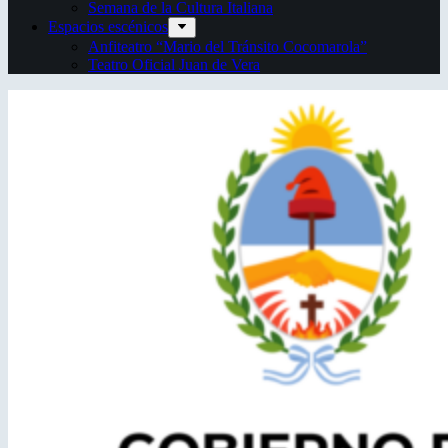
Semana de la Cultura Italiana
Espacios escénicos
Anfiteatro “Mario del Tránsito Cocomarola”
Teatro Oficial Juan de Vera