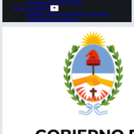
Semana de la Cultura Italiana
Espacios escénicos
Anfiteatro “Mario del Tránsito Cocomarola”
Teatro Oficial Juan de Vera