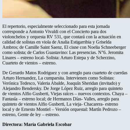
El repertorio, especialmente seleccionado para esta jornada
corresponde a Antonio Vivaldi con el Concierto para dos
violonchelos y orquesta RV 531, que contará con la actuación en
calidad de solistas en viola de Analia Estigarribia y Griselda
Ambros; de Camille Saint Saenz, El cisne con Noelia Schneeberger
como solista; de Carlos Guastavino: Las presencias. N°6. Jeromita
Linares – estreno local- Solista: Arturo Estepa y de Scherzino,
Cuarteto de vientos – estreno.
De Gerardo Matos Rodriguez y con arreglo para cuarteto de cuerdas
Arturo Hernandez, La cumparsita. Intervienen como Solistas:
Verónica Tedesco, Valeria Abalde, Joaquín Sheridan (invitado) y
Alejandro Bendersky. De Jorge López Ruiz, arreglo para quinteto
de vientos Alfio Gusberti, Viejas raíces – nuevos contextos. Chaya –
Fantasía – estreno local; de Hermanos Días- Valles, arreglo para
quinteto de vientos Alfio Gusberti, La vieja- Chacarera- estreno
local y de Ernesto Montiel – Versión orquestal: Martín Pedrozo –
estreno, Gente de ley – estreno.
Directora: María Gabriela Escobar