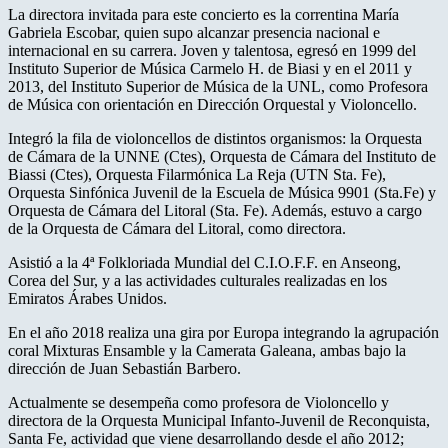
La directora invitada para este concierto es la correntina María
Gabriela Escobar, quien supo alcanzar presencia nacional e
internacional en su carrera. Joven y talentosa, egresó en 1999 del
Instituto Superior de Música Carmelo H. de Biasi y en el 2011 y
2013, del Instituto Superior de Música de la UNL, como Profesora
de Música con orientación en Dirección Orquestal y Violoncello.
Integró la fila de violoncellos de distintos organismos: la Orquesta
de Cámara de la UNNE (Ctes), Orquesta de Cámara del Instituto de
Biassi (Ctes), Orquesta Filarmónica La Reja (UTN Sta. Fe),
Orquesta Sinfónica Juvenil de la Escuela de Música 9901 (Sta.Fe) y
Orquesta de Cámara del Litoral (Sta. Fe). Además, estuvo a cargo
de la Orquesta de Cámara del Litoral, como directora.
Asistió a la 4ª Folkloriada Mundial del C.I.O.F.F. en Anseong,
Corea del Sur, y a las actividades culturales realizadas en los
Emiratos Árabes Unidos.
En el año 2018 realiza una gira por Europa integrando la agrupación
coral Mixturas Ensamble y la Camerata Galeana, ambas bajo la
dirección de Juan Sebastián Barbero.
Actualmente se desempeña como profesora de Violoncello y
directora de la Orquesta Municipal Infanto-Juvenil de Reconquista,
Santa Fe, actividad que viene desarrollando desde el año 2012;