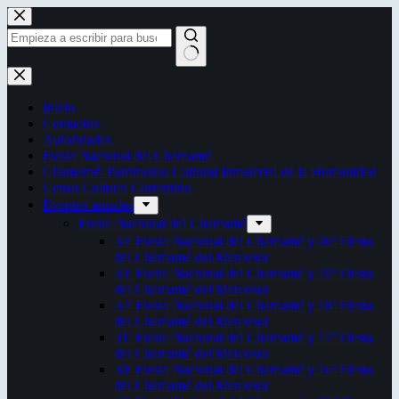
Saltar
al
contenido
Sin
resultados
Inicio
Contactos
Autoridades
Fiesta Nacional del Chamamé
Chamamé: Patrimonio Cultural Inmaterial de la Humanidad
Censo Cultural Correntino
Eventos anuales
Fiesta Nacional del Chamamé
34ª Fiesta Nacional del Chamamé y 20ª Fiesta
del Chamamé del Mercosur
33ª Fiesta Nacional del Chamamé y 19ª Fiesta
del Chamamé del Mercosur
32ª Fiesta Nacional del Chamamé y 18ª Fiesta
del Chamamé del Mercosur
31ª Fiesta Nacional del Chamamé y 17ª Fiesta
del Chamamé del Mercosur
30ª Fiesta Nacional del Chamamé y 16ª Fiesta
del Chamamé del Mercosur