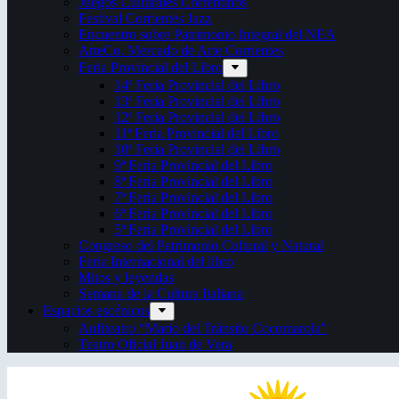
Juegos Culturales Correntinos
Festival Corrientes Jazz
Encuentro sobre Patrimonio Integral del NEA
ArteCo. Mercado de Arte Corrientes
Feria Provincial del Libro
14ª Feria Provincial del Libro
13ª Feria Provincial del Libro
12ª Feria Provincial del Libro
11ª Feria Provincial del Libro
10ª Feria Provincial del Libro
9ª Feria Provincial del Libro
8ª Feria Provincial del Libro
7ª Feria Provincial del Libro
6ª Feria Provincial del Libro
5ª Feria Provincial del Libro
Congreso del Patrimonio Cultural y Natural
Feria Internacional del libro
Mitos y leyendas
Semana de la Cultura Italiana
Espacios escénicos
Anfiteatro “Mario del Tránsito Cocomarola”
Teatro Oficial Juan de Vera