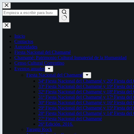
Saltar
al
contenido
Sin
resultados
Inicio
Contactos
Autoridades
Fiesta Nacional del Chamamé
Chamamé: Patrimonio Cultural Inmaterial de la Humanidad
Censo Cultural Correntino
Eventos anuales
Fiesta Nacional del Chamamé
34ª Fiesta Nacional del Chamamé y 20ª Fiesta de
33ª Fiesta Nacional del Chamamé y 19ª Fiesta de
32ª Fiesta Nacional del Chamamé y 18ª Fiesta de
31ª Fiesta Nacional del Chamamé y 17ª Fiesta de
30ª Fiesta Nacional del Chamamé y 16ª Fiesta de
29ª Fiesta Nacional del Chamamé y 15ª Fiesta de
28ª Fiesta Nacional del Chamamé y 14ª Fiesta de
27ª Fiesta Nacional del Chamamé
26ª Edición. 2016.
Taragüi Rock