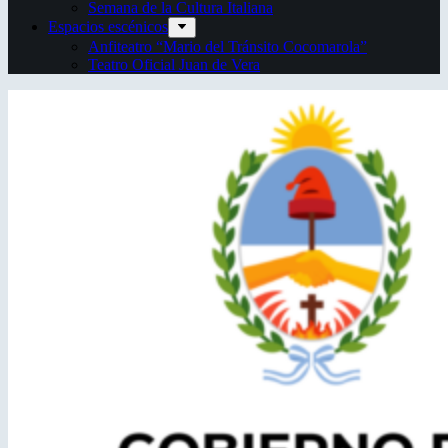
Semana de la Cultura Italiana
Espacios escénicos
Anfiteatro “Mario del Tránsito Cocomarola”
Teatro Oficial Juan de Vera