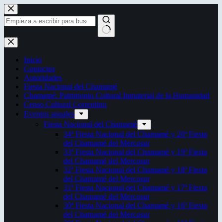
Saltar
al
contenido
Sin
resultados
Inicio
Contactos
Autoridades
Fiesta Nacional del Chamamé
Chamamé: Patrimonio Cultural Inmaterial de la Humanidad
Censo Cultural Correntino
Eventos anuales
Fiesta Nacional del Chamamé
34ª Fiesta Nacional del Chamamé y 20ª Fiesta
del Chamamé del Mercosur
33ª Fiesta Nacional del Chamamé y 19ª Fiesta
del Chamamé del Mercosur
32ª Fiesta Nacional del Chamamé y 18ª Fiesta
del Chamamé del Mercosur
31ª Fiesta Nacional del Chamamé y 17ª Fiesta
del Chamamé del Mercosur
30ª Fiesta Nacional del Chamamé y 16ª Fiesta
del Chamamé del Mercosur