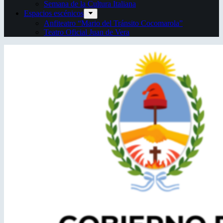
Semana de la Cultura Italiana
Espacios escénicos
Anfiteatro “Mario del Tránsito Cocomarola”
Teatro Oficial Juan de Vera