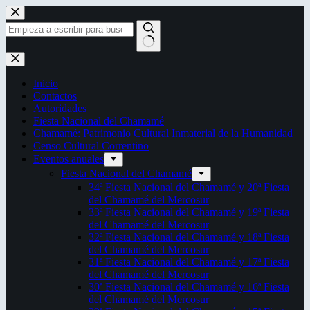
Saltar
al
contenido
Sin
resultados
Inicio
Contactos
Autoridades
Fiesta Nacional del Chamamé
Chamamé: Patrimonio Cultural Inmaterial de la Humanidad
Censo Cultural Correntino
Eventos anuales
Fiesta Nacional del Chamamé
34ª Fiesta Nacional del Chamamé y 20ª Fiesta
del Chamamé del Mercosur
33ª Fiesta Nacional del Chamamé y 19ª Fiesta
del Chamamé del Mercosur
32ª Fiesta Nacional del Chamamé y 18ª Fiesta
del Chamamé del Mercosur
31ª Fiesta Nacional del Chamamé y 17ª Fiesta
del Chamamé del Mercosur
30ª Fiesta Nacional del Chamamé y 16ª Fiesta
del Chamamé del Mercosur