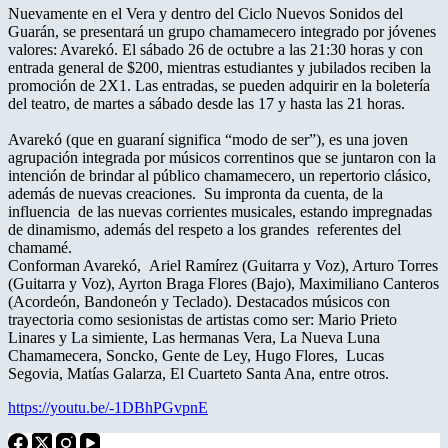
Nuevamente en el Vera y dentro del Ciclo Nuevos Sonidos del
Guarán, se presentará un grupo chamamecero integrado por jóvenes
valores: Avarekó. El sábado 26 de octubre a las 21:30 horas y con
entrada general de $200, mientras estudiantes y jubilados reciben la
promoción de 2X1. Las entradas, se pueden adquirir en la boletería
del teatro, de martes a sábado desde las 17 y hasta las 21 horas.
Avarekó (que en guaraní significa “modo de ser”), es una joven
agrupación integrada por músicos correntinos que se juntaron con la
intención de brindar al público chamamecero, un repertorio clásico,
además de nuevas creaciones. Su impronta da cuenta, de la
influencia de las nuevas corrientes musicales, estando impregnadas
de dinamismo, además del respeto a los grandes referentes del
chamamé.
Conforman Avarekó, Ariel Ramírez (Guitarra y Voz), Arturo Torres
(Guitarra y Voz), Ayrton Braga Flores (Bajo), Maximiliano Canteros
(Acordeón, Bandoneón y Teclado). Destacados músicos con
trayectoria como sesionistas de artistas como ser: Mario Prieto
Linares y La simiente, Las hermanas Vera, La Nueva Luna
Chamamecera, Soncko, Gente de Ley, Hugo Flores, Lucas
Segovia, Matías Galarza, El Cuarteto Santa Ana, entre otros.
https://youtu.be/-1DBhPGvpnE