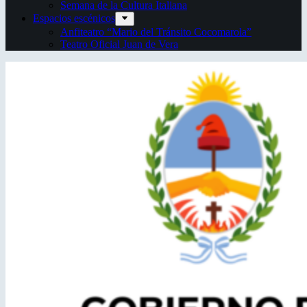
Semana de la Cultura Italiana
Espacios escénicos
Anfiteatro “Mario del Tránsito Cocomarola”
Teatro Oficial Juan de Vera