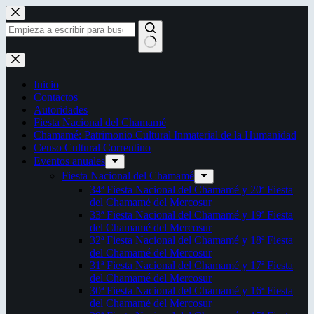
Saltar
al
contenido
Sin
resultados
Inicio
Contactos
Autoridades
Fiesta Nacional del Chamamé
Chamamé: Patrimonio Cultural Inmaterial de la Humanidad
Censo Cultural Correntino
Eventos anuales
Fiesta Nacional del Chamamé
34ª Fiesta Nacional del Chamamé y 20ª Fiesta
del Chamamé del Mercosur
33ª Fiesta Nacional del Chamamé y 19ª Fiesta
del Chamamé del Mercosur
32ª Fiesta Nacional del Chamamé y 18ª Fiesta
del Chamamé del Mercosur
31ª Fiesta Nacional del Chamamé y 17ª Fiesta
del Chamamé del Mercosur
30ª Fiesta Nacional del Chamamé y 16ª Fiesta
del Chamamé del Mercosur