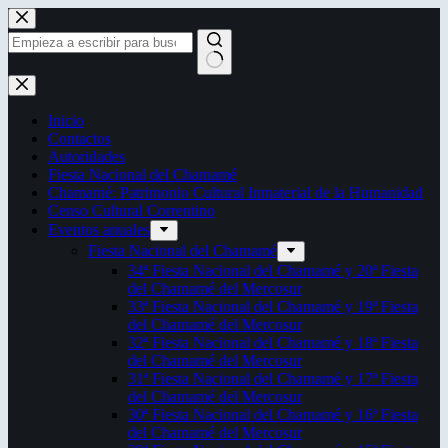
Saltar
al
contenido
Sin
resultados
Inicio
Contactos
Autoridades
Fiesta Nacional del Chamamé
Chamamé: Patrimonio Cultural Inmaterial de la Humanidad
Censo Cultural Correntino
Eventos anuales
Fiesta Nacional del Chamamé
34ª Fiesta Nacional del Chamamé y 20ª Fiesta
del Chamamé del Mercosur
33ª Fiesta Nacional del Chamamé y 19ª Fiesta
del Chamamé del Mercosur
32ª Fiesta Nacional del Chamamé y 18ª Fiesta
del Chamamé del Mercosur
31ª Fiesta Nacional del Chamamé y 17ª Fiesta
del Chamamé del Mercosur
30ª Fiesta Nacional del Chamamé y 16ª Fiesta
del Chamamé del Mercosur