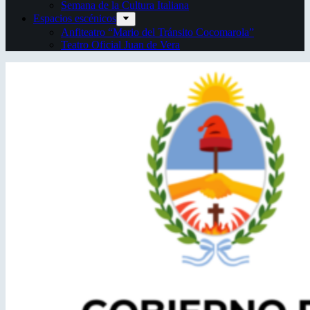
Semana de la Cultura Italiana
Espacios escénicos
Anfiteatro “Mario del Tránsito Cocomarola”
Teatro Oficial Juan de Vera