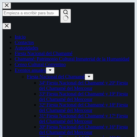
Saltar
al
contenido
Sin
resultados
Inicio
Contactos
Autoridades
Fiesta Nacional del Chamamé
Chamamé: Patrimonio Cultural Inmaterial de la Humanidad
Censo Cultural Correntino
Eventos anuales
Fiesta Nacional del Chamamé
34ª Fiesta Nacional del Chamamé y 20ª Fiesta
del Chamamé del Mercosur
33ª Fiesta Nacional del Chamamé y 19ª Fiesta
del Chamamé del Mercosur
32ª Fiesta Nacional del Chamamé y 18ª Fiesta
del Chamamé del Mercosur
31ª Fiesta Nacional del Chamamé y 17ª Fiesta
del Chamamé del Mercosur
30ª Fiesta Nacional del Chamamé y 16ª Fiesta
del Chamamé del Mercosur