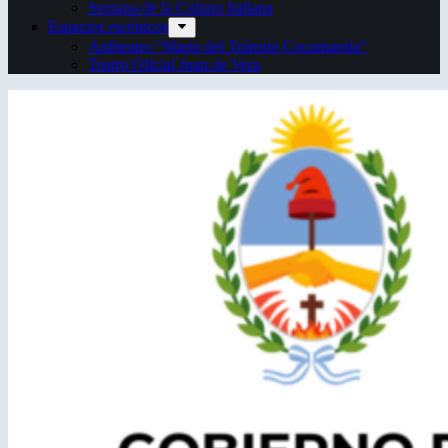
Semana de la Cultura Italiana
Espacios escénicos
Anfiteatro “Mario del Tránsito Cocomarola”
Teatro Oficial Juan de Vera