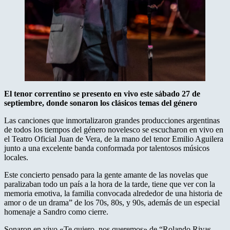
El tenor correntino se present​o en vivo e​s​te sábado 27 de
septiembre, donde sonar​on los clásicos temas del género
Las canciones que inmortalizaron grandes producciones argentinas
de todos los tiempos del género novelesco se escuchar​on en vivo en
el Teatro Oficial Juan de Vera, de la mano del tenor Emilio Aguilera
junto a una excelente banda conformada por talentosos músicos
locales.
Este concierto pensado para la gente amante de las novelas que
paralizaban todo un país a la hora de la tarde, tiene que ver con la
memoria emotiva, la familia convocada alrededor de una historia de
amor o de un drama” de los 70s, 80s, y 90s, además de un especial
homenaje a Sandro ​c​omo cierre.
Sonar​on en vivo «Te quiero, nos queremos» de “Rolando Rivas