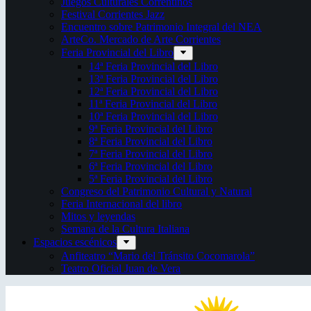
Juegos Culturales Correntinos
Festival Corrientes Jazz
Encuentro sobre Patrimonio Integral del NEA
ArteCo. Mercado de Arte Corrientes
Feria Provincial del Libro
14ª Feria Provincial del Libro
13ª Feria Provincial del Libro
12ª Feria Provincial del Libro
11ª Feria Provincial del Libro
10ª Feria Provincial del Libro
9ª Feria Provincial del Libro
8ª Feria Provincial del Libro
7ª Feria Provincial del Libro
6ª Feria Provincial del Libro
5ª Feria Provincial del Libro
Congreso del Patrimonio Cultural y Natural
Feria Internacional del libro
Mitos y leyendas
Semana de la Cultura Italiana
Espacios escénicos
Anfiteatro “Mario del Tránsito Cocomarola”
Teatro Oficial Juan de Vera