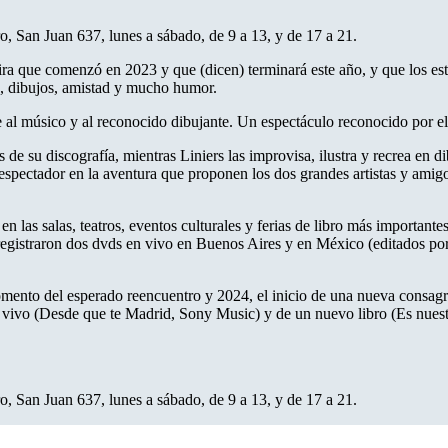
ro, San Juan 637, lunes a sábado, de 9 a 13, y de 17 a 21.
ra que comenzó en 2023 y que (dicen) terminará este año, y que los est
s, dibujos, amistad y mucho humor.
al músico y al reconocido dibujante. Un espectáculo reconocido por el 
de su discografía, mientras Liniers las improvisa, ilustra y recrea en 
spectador en la aventura que proponen los dos grandes artistas y amigo
 las salas, teatros, eventos culturales y ferias de libro más important
registraron dos dvds en vivo en Buenos Aires y en México (editados po
omento del esperado reencuentro y 2024, el inicio de una nueva consagr
o en vivo (Desde que te Madrid, Sony Music) y de un nuevo libro (Es nu
ro, San Juan 637, lunes a sábado, de 9 a 13, y de 17 a 21.