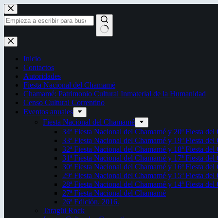
Saltar
al
contenido
Sin
resultados
Inicio
Contactos
Autoridades
Fiesta Nacional del Chamamé
Chamamé: Patrimonio Cultural Inmaterial de la Humanidad
Censo Cultural Correntino
Eventos anuales
Fiesta Nacional del Chamamé
34ª Fiesta Nacional del Chamamé y 20ª Fiesta de
33ª Fiesta Nacional del Chamamé y 19ª Fiesta de
32ª Fiesta Nacional del Chamamé y 18ª Fiesta de
31ª Fiesta Nacional del Chamamé y 17ª Fiesta de
30ª Fiesta Nacional del Chamamé y 16ª Fiesta de
29ª Fiesta Nacional del Chamamé y 15ª Fiesta de
28ª Fiesta Nacional del Chamamé y 14ª Fiesta de
27ª Fiesta Nacional del Chamamé
26ª Edición. 2016.
Taragüi Rock