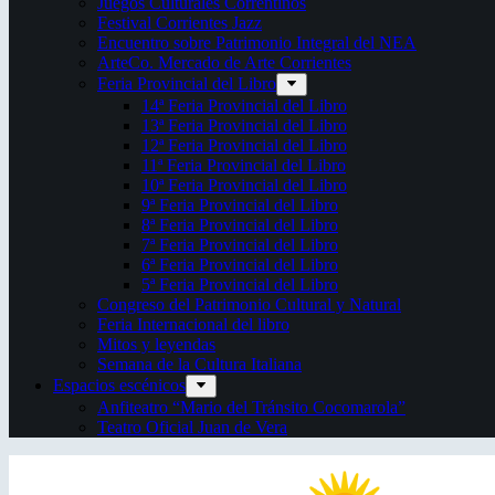
Juegos Culturales Correntinos
Festival Corrientes Jazz
Encuentro sobre Patrimonio Integral del NEA
ArteCo. Mercado de Arte Corrientes
Feria Provincial del Libro
14ª Feria Provincial del Libro
13ª Feria Provincial del Libro
12ª Feria Provincial del Libro
11ª Feria Provincial del Libro
10ª Feria Provincial del Libro
9ª Feria Provincial del Libro
8ª Feria Provincial del Libro
7ª Feria Provincial del Libro
6ª Feria Provincial del Libro
5ª Feria Provincial del Libro
Congreso del Patrimonio Cultural y Natural
Feria Internacional del libro
Mitos y leyendas
Semana de la Cultura Italiana
Espacios escénicos
Anfiteatro “Mario del Tránsito Cocomarola”
Teatro Oficial Juan de Vera