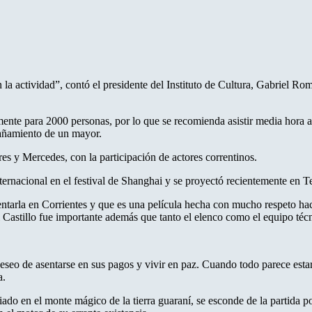
n la actividad”, contó el presidente del Instituto de Cultura, Gabriel R
ente para 2000 personas, por lo que se recomienda asistir media hora an
añamiento de un mayor.
res y Mercedes, con la participación de actores correntinos.
nternacional en el festival de Shanghai y se proyectó recientemente en T
entarla en Corrientes y que es una película hecha con mucho respeto hac
l Castillo fue importante además que tanto el elenco como el equipo técn
eseo de asentarse en sus pagos y vivir en paz. Cuando todo parece esta
a.
ado en el monte mágico de la tierra guaraní, se esconde de la partida pol