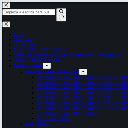
Saltar
al
contenido
Sin
resultados
Inicio
Contactos
Autoridades
Fiesta Nacional del Chamamé
Chamamé: Patrimonio Cultural Inmaterial de la Humanidad
Censo Cultural Correntino
Eventos anuales
Fiesta Nacional del Chamamé
34ª Fiesta Nacional del Chamamé y 20ª Fiesta de
33ª Fiesta Nacional del Chamamé y 19ª Fiesta de
32ª Fiesta Nacional del Chamamé y 18ª Fiesta de
31ª Fiesta Nacional del Chamamé y 17ª Fiesta de
30ª Fiesta Nacional del Chamamé y 16ª Fiesta de
29ª Fiesta Nacional del Chamamé y 15ª Fiesta de
28ª Fiesta Nacional del Chamamé y 14ª Fiesta de
27ª Fiesta Nacional del Chamamé
26ª Edición. 2016.
Taragüi Rock