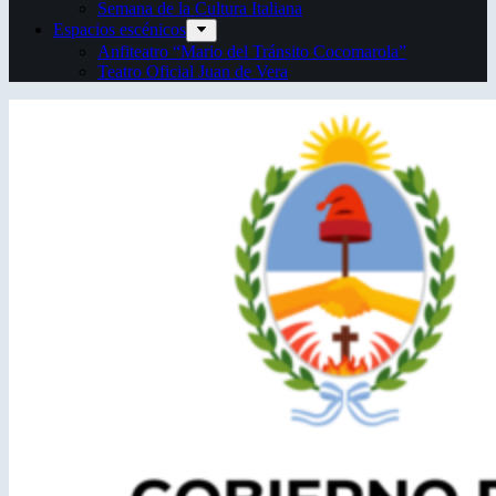
Semana de la Cultura Italiana
Espacios escénicos
Anfiteatro “Mario del Tránsito Cocomarola”
Teatro Oficial Juan de Vera