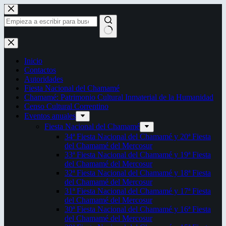
Saltar
al
contenido
Sin
resultados
Inicio
Contactos
Autoridades
Fiesta Nacional del Chamamé
Chamamé: Patrimonio Cultural Inmaterial de la Humanidad
Censo Cultural Correntino
Eventos anuales
Fiesta Nacional del Chamamé
34ª Fiesta Nacional del Chamamé y 20ª Fiesta
del Chamamé del Mercosur
33ª Fiesta Nacional del Chamamé y 19ª Fiesta
del Chamamé del Mercosur
32ª Fiesta Nacional del Chamamé y 18ª Fiesta
del Chamamé del Mercosur
31ª Fiesta Nacional del Chamamé y 17ª Fiesta
del Chamamé del Mercosur
30ª Fiesta Nacional del Chamamé y 16ª Fiesta
del Chamamé del Mercosur