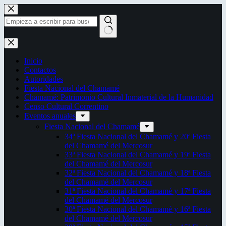
Saltar
al
contenido
Sin
resultados
Inicio
Contactos
Autoridades
Fiesta Nacional del Chamamé
Chamamé: Patrimonio Cultural Inmaterial de la Humanidad
Censo Cultural Correntino
Eventos anuales
Fiesta Nacional del Chamamé
34ª Fiesta Nacional del Chamamé y 20ª Fiesta
del Chamamé del Mercosur
33ª Fiesta Nacional del Chamamé y 19ª Fiesta
del Chamamé del Mercosur
32ª Fiesta Nacional del Chamamé y 18ª Fiesta
del Chamamé del Mercosur
31ª Fiesta Nacional del Chamamé y 17ª Fiesta
del Chamamé del Mercosur
30ª Fiesta Nacional del Chamamé y 16ª Fiesta
del Chamamé del Mercosur