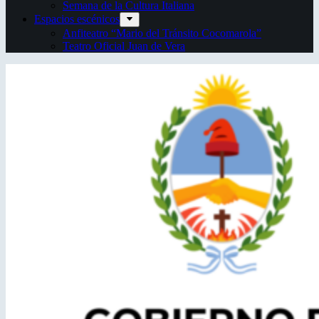
Semana de la Cultura Italiana
Espacios escénicos
Anfiteatro “Mario del Tránsito Cocomarola”
Teatro Oficial Juan de Vera