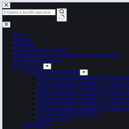
Saltar
al
contenido
Sin
resultados
Inicio
Contactos
Autoridades
Fiesta Nacional del Chamamé
Chamamé: Patrimonio Cultural Inmaterial de la Humanidad
Censo Cultural Correntino
Eventos anuales
Fiesta Nacional del Chamamé
34ª Fiesta Nacional del Chamamé y 20ª Fiesta de
33ª Fiesta Nacional del Chamamé y 19ª Fiesta de
32ª Fiesta Nacional del Chamamé y 18ª Fiesta de
31ª Fiesta Nacional del Chamamé y 17ª Fiesta de
30ª Fiesta Nacional del Chamamé y 16ª Fiesta de
29ª Fiesta Nacional del Chamamé y 15ª Fiesta de
28ª Fiesta Nacional del Chamamé y 14ª Fiesta de
27ª Fiesta Nacional del Chamamé
26ª Edición. 2016.
Taragüi Rock