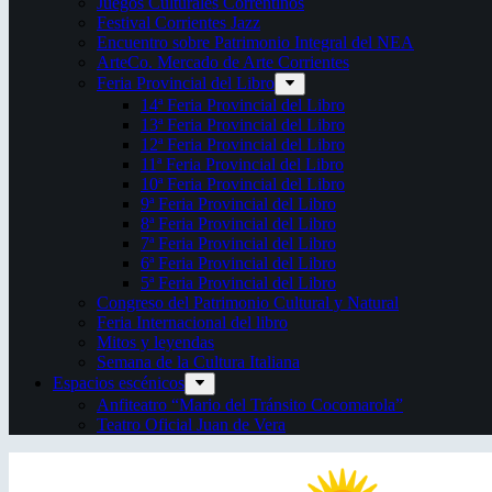
Juegos Culturales Correntinos
Festival Corrientes Jazz
Encuentro sobre Patrimonio Integral del NEA
ArteCo. Mercado de Arte Corrientes
Feria Provincial del Libro
14ª Feria Provincial del Libro
13ª Feria Provincial del Libro
12ª Feria Provincial del Libro
11ª Feria Provincial del Libro
10ª Feria Provincial del Libro
9ª Feria Provincial del Libro
8ª Feria Provincial del Libro
7ª Feria Provincial del Libro
6ª Feria Provincial del Libro
5ª Feria Provincial del Libro
Congreso del Patrimonio Cultural y Natural
Feria Internacional del libro
Mitos y leyendas
Semana de la Cultura Italiana
Espacios escénicos
Anfiteatro “Mario del Tránsito Cocomarola”
Teatro Oficial Juan de Vera