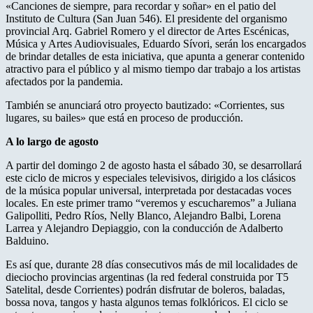
«Canciones de siempre, para recordar y soñar» en el patio del
Instituto de Cultura (San Juan 546). El presidente del organismo
provincial Arq. Gabriel Romero y el director de Artes Escénicas,
Música y Artes Audiovisuales, Eduardo Sívori, serán los encargados
de brindar detalles de esta iniciativa, que apunta a generar contenido
atractivo para el público y al mismo tiempo dar trabajo a los artistas
afectados por la pandemia.
También se anunciará otro proyecto bautizado: «Corrientes, sus
lugares, su bailes» que está en proceso de producción.
A lo largo de agosto
A partir del domingo 2 de agosto hasta el sábado 30, se desarrollará
este ciclo de micros y especiales televisivos, dirigido a los clásicos
de la música popular universal, interpretada por destacadas voces
locales. En este primer tramo “veremos y escucharemos” a Juliana
Galipolliti, Pedro Ríos, Nelly Blanco, Alejandro Balbi, Lorena
Larrea y Alejandro Depiaggio, con la conducción de Adalberto
Balduino.
Es así que, durante 28 días consecutivos más de mil localidades de
dieciocho provincias argentinas (la red federal construida por T5
Satelital, desde Corrientes) podrán disfrutar de boleros, baladas,
bossa nova, tangos y hasta algunos temas folklóricos. El ciclo se