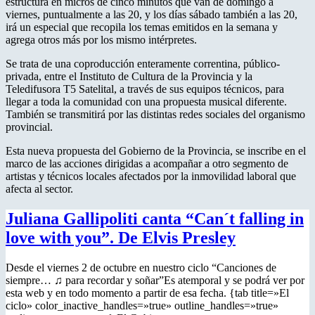
estructura en micros de cinco minutos que van de domingo a
viernes, puntualmente a las 20, y los días sábado también a las 20,
irá un especial que recopila los temas emitidos en la semana y
agrega otros más por los mismo intérpretes.
Se trata de una coproducción enteramente correntina, público-
privada, entre el Instituto de Cultura de la Provincia y la
Teledifusora T5 Satelital, a través de sus equipos técnicos, para
llegar a toda la comunidad con una propuesta musical diferente.
También se transmitirá por las distintas redes sociales del organismo
provincial.
Esta nueva propuesta del Gobierno de la Provincia, se inscribe en el
marco de las acciones dirigidas a acompañar a otro segmento de
artistas y técnicos locales afectados por la inmovilidad laboral que
afecta al sector.
Juliana Gallipoliti canta “Can´t falling in
love with you”. De Elvis Presley
Desde el viernes 2 de octubre en nuestro ciclo “Canciones de
siempre… ♫ para recordar y soñar”Es atemporal y se podrá ver por
esta web y en todo momento a partir de esa fecha. {tab title=»El
ciclo» color_inactive_handles=»true» outline_handles=»true»