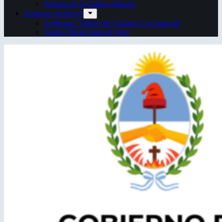
Semana de la Cultura Italiana
Espacios escénicos
Anfiteatro “Mario del Tránsito Cocomarola”
Teatro Oficial Juan de Vera