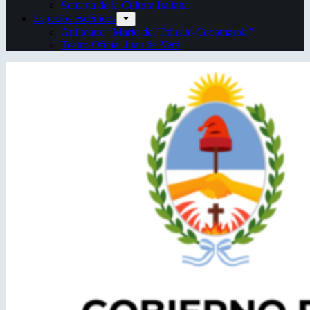
Semana de la Cultura Italiana
Espacios escénicos
Anfiteatro “Mario del Tránsito Cocomarola”
Teatro Oficial Juan de Vera