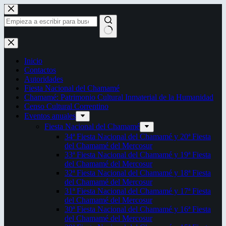
Saltar
al
contenido
Sin
resultados
Inicio
Contactos
Autoridades
Fiesta Nacional del Chamamé
Chamamé: Patrimonio Cultural Inmaterial de la Humanidad
Censo Cultural Correntino
Eventos anuales
Fiesta Nacional del Chamamé
34ª Fiesta Nacional del Chamamé y 20ª Fiesta
del Chamamé del Mercosur
33ª Fiesta Nacional del Chamamé y 19ª Fiesta
del Chamamé del Mercosur
32ª Fiesta Nacional del Chamamé y 18ª Fiesta
del Chamamé del Mercosur
31ª Fiesta Nacional del Chamamé y 17ª Fiesta
del Chamamé del Mercosur
30ª Fiesta Nacional del Chamamé y 16ª Fiesta
del Chamamé del Mercosur