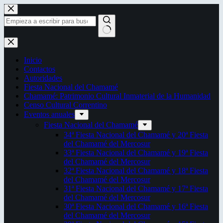
Saltar
al
contenido
Sin
resultados
Inicio
Contactos
Autoridades
Fiesta Nacional del Chamamé
Chamamé: Patrimonio Cultural Inmaterial de la Humanidad
Censo Cultural Correntino
Eventos anuales
Fiesta Nacional del Chamamé
34ª Fiesta Nacional del Chamamé y 20ª Fiesta
del Chamamé del Mercosur
33ª Fiesta Nacional del Chamamé y 19ª Fiesta
del Chamamé del Mercosur
32ª Fiesta Nacional del Chamamé y 18ª Fiesta
del Chamamé del Mercosur
31ª Fiesta Nacional del Chamamé y 17ª Fiesta
del Chamamé del Mercosur
30ª Fiesta Nacional del Chamamé y 16ª Fiesta
del Chamamé del Mercosur