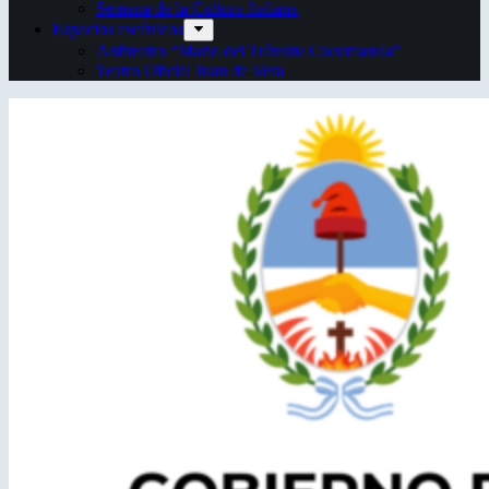
Semana de la Cultura Italiana
Espacios escénicos
Anfiteatro “Mario del Tránsito Cocomarola”
Teatro Oficial Juan de Vera