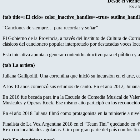
Desde el viern
Es at
{tab title=»El ciclo» color_inactive_handles=»true» outline_hand
“Canciones de siempre… para recordar y soñar”
El Gobierno de la Provincia, a través del Instituto de Cultura de C
clásicos del cancionero popular interpretado por destacadas voces local
Esta iniciativa apunta a generar contenido atractivo para el público y 
{tab La artista}
Juliana Gallipoliti. Una correntina que inició su incursión en el arte, c
A los 10 años comenzó sus estudios de canto. En el año 2012, Juliana
En 2016 fue becada para ir a la Escuela de Comedia Musical de Valer
Musicales y Óperas Rock. Ese mismo año participó en los reconocidos
En el año 2018 Juliana filmó como protagonista en la miniserie a n
Finalista de La Voz Argentina 2018 en el “Team Tini” quedando en 4º l
Rex con localidades agotadas. Gira por gran parte del país con los fi