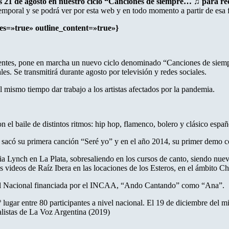
es 21 de agosto en nuestro ciclo “Canciones de siempre… ♫ para re
emporal y se podrá ver por esta web y en todo momento a partir de esa 
les=»true» outline_content=»true»}
orrientes, pone en marcha un nuevo ciclo denominado “Canciones de sie
es. Se transmitirá durante agosto por televisión y redes sociales.
al mismo tiempo dar trabajo a los artistas afectados por la pandemia.
on el baile de distintos ritmos: hip hop, flamenco, bolero y clásico españ
 sacó su primera canción “Seré yo” y en el año 2014, su primer demo c
ia Lynch en La Plata, sobresaliendo en los cursos de canto, siendo nu
 videos de Raíz Ibera en las locaciones de los Esteros, en el ámbito 
ivel Nacional financiada por el INCAA, “Ando Cantando” como “Ana”.
ugar entre 80 participantes a nivel nacional. El 19 de diciembre del m
nalistas de La Voz Argentina (2019)