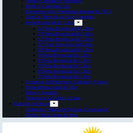
Juegos Culturales Correntinos
Festival Corrientes Jazz
Encuentro sobre Patrimonio Integral del NEA
ArteCo. Mercado de Arte Corrientes
Feria Provincial del Libro
14ª Feria Provincial del Libro
13ª Feria Provincial del Libro
12ª Feria Provincial del Libro
11ª Feria Provincial del Libro
10ª Feria Provincial del Libro
9ª Feria Provincial del Libro
8ª Feria Provincial del Libro
7ª Feria Provincial del Libro
6ª Feria Provincial del Libro
5ª Feria Provincial del Libro
Congreso del Patrimonio Cultural y Natural
Feria Internacional del libro
Mitos y leyendas
Semana de la Cultura Italiana
Espacios escénicos
Anfiteatro “Mario del Tránsito Cocomarola”
Teatro Oficial Juan de Vera