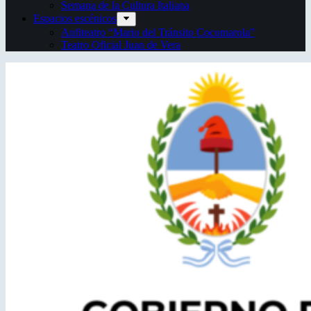
Semana de la Cultura Italiana
Espacios escénicos
Anfiteatro “Mario del Tránsito Cocomarola”
Teatro Oficial Juan de Vera