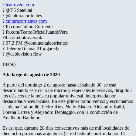
?
teatrovera.com
? @T5 Satelital
? @culturacorrientes
?
culturacorrientes.com
? fb.com/CulturaCorrientes
? fb.com/TeatroOficialJuandeVera
?fb.com/tratroveraok
? 97.3 FM @continentalcorrientes
? Telenord (canal 21 gigared)
? @cablevision flow
{/tabs}
A lo largo de agosto de 2020
A partir del domingo 2 de agosto hasta el sábado 30, se está
desarrollando este ciclo de micros y especiales televisivos, dirigido a
los clásicos de la música popular universal, interpretada por
destacadas voces locales. En este primer tramo vemos y escuchamos
a Juliana Galipolliti, Pedro Ríos, Nelly Blanco, Alejandro Balbi,
Lorena Larrea y Alejandro Depiaggio, con la conducción de
Adalberto Balduino.
Es así que, durante 28 días consecutivos más de mil localidades de
dieciocho provincias argentinas (la red federal construida por T5