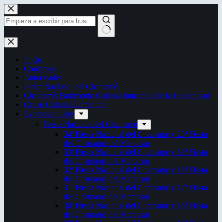
Saltar
al
contenido
Sin
resultados
Inicio
Contactos
Autoridades
Fiesta Nacional del Chamamé
Chamamé: Patrimonio Cultural Inmaterial de la Humanidad
Censo Cultural Correntino
Eventos anuales
Fiesta Nacional del Chamamé
34ª Fiesta Nacional del Chamamé y 20ª Fiesta
del Chamamé del Mercosur
33ª Fiesta Nacional del Chamamé y 19ª Fiesta
del Chamamé del Mercosur
32ª Fiesta Nacional del Chamamé y 18ª Fiesta
del Chamamé del Mercosur
31ª Fiesta Nacional del Chamamé y 17ª Fiesta
del Chamamé del Mercosur
30ª Fiesta Nacional del Chamamé y 16ª Fiesta
del Chamamé del Mercosur