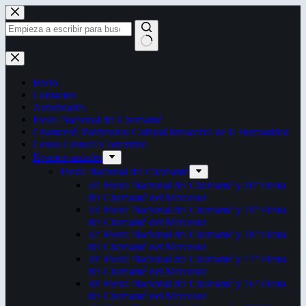
Saltar
al
contenido
Sin
resultados
Inicio
Contactos
Autoridades
Fiesta Nacional del Chamamé
Chamamé: Patrimonio Cultural Inmaterial de la Humanidad
Censo Cultural Correntino
Eventos anuales
Fiesta Nacional del Chamamé
34ª Fiesta Nacional del Chamamé y 20ª Fiesta
del Chamamé del Mercosur
33ª Fiesta Nacional del Chamamé y 19ª Fiesta
del Chamamé del Mercosur
32ª Fiesta Nacional del Chamamé y 18ª Fiesta
del Chamamé del Mercosur
31ª Fiesta Nacional del Chamamé y 17ª Fiesta
del Chamamé del Mercosur
30ª Fiesta Nacional del Chamamé y 16ª Fiesta
del Chamamé del Mercosur