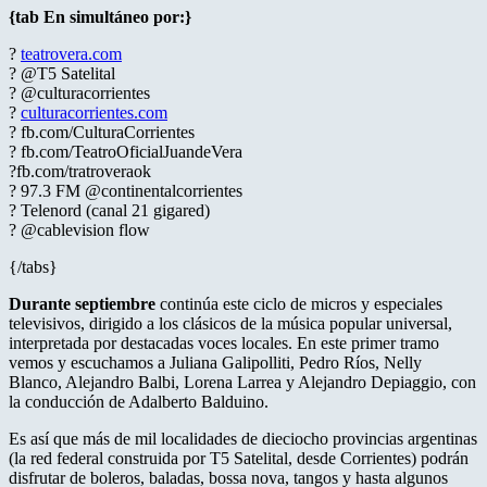
{tab En simultáneo por:}
?
teatrovera.com
? @T5 Satelital
? @culturacorrientes
?
culturacorrientes.com
? fb.com/CulturaCorrientes
? fb.com/TeatroOficialJuandeVera
?fb.com/tratroveraok
? 97.3 FM @continentalcorrientes
? Telenord (canal 21 gigared)
? @cablevision flow
{/tabs}
Durante septiembre
continúa este ciclo de micros y especiales
televisivos, dirigido a los clásicos de la música popular universal,
interpretada por destacadas voces locales. En este primer tramo
vemos y escuchamos a Juliana Galipolliti, Pedro Ríos, Nelly
Blanco, Alejandro Balbi, Lorena Larrea y Alejandro Depiaggio, con
la conducción de Adalberto Balduino.
Es así que más de mil localidades de dieciocho provincias argentinas
(la red federal construida por T5 Satelital, desde Corrientes) podrán
disfrutar de boleros, baladas, bossa nova, tangos y hasta algunos