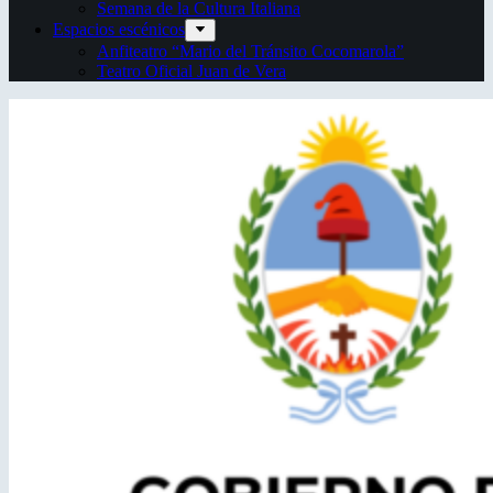
Semana de la Cultura Italiana
Espacios escénicos
Anfiteatro “Mario del Tránsito Cocomarola”
Teatro Oficial Juan de Vera