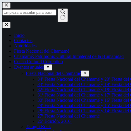
Saltar
al
contenido
Sin
resultados
Inicio
Contactos
Autoridades
Fiesta Nacional del Chamamé
Chamamé: Patrimonio Cultural Inmaterial de la Humanidad
Censo Cultural Correntino
Eventos anuales
Fiesta Nacional del Chamamé
34ª Fiesta Nacional del Chamamé y 20ª Fiesta de
33ª Fiesta Nacional del Chamamé y 19ª Fiesta de
32ª Fiesta Nacional del Chamamé y 18ª Fiesta de
31ª Fiesta Nacional del Chamamé y 17ª Fiesta de
30ª Fiesta Nacional del Chamamé y 16ª Fiesta de
29ª Fiesta Nacional del Chamamé y 15ª Fiesta de
28ª Fiesta Nacional del Chamamé y 14ª Fiesta de
27ª Fiesta Nacional del Chamamé
26ª Edición. 2016.
Taragüi Rock