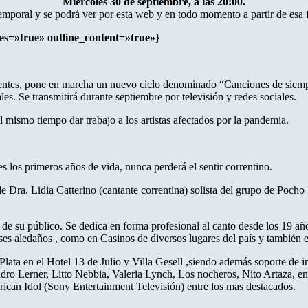
Miércoles 30 de septiembre, a las 20:00.
emporal y se podrá ver por esta web y en todo momento a partir de esa 
les=»true» outline_content=»true»}
orrientes, pone en marcha un nuevo ciclo denominado “Canciones de sie
les. Se transmitirá durante septiembre por televisión y redes sociales.
al mismo tiempo dar trabajo a los artistas afectados por la pandemia.
 los primeros años de vida, nunca perderá el sentir correntino.
e Dra. Lidia Catterino (cantante correntina) solista del grupo de Poch
 de su público. Se dedica en forma profesional al canto desde los 19 añ
íses aledaños , como en Casinos de diversos lugares del país y también e
Plata en el Hotel 13 de Julio y Villa Gesell ,siendo además soporte de
ro Lerner, Litto Nebbia, Valeria Lynch, Los nocheros, Nito Artaza, en
ican Idol (Sony Entertainment Televisión) entre los mas destacados.