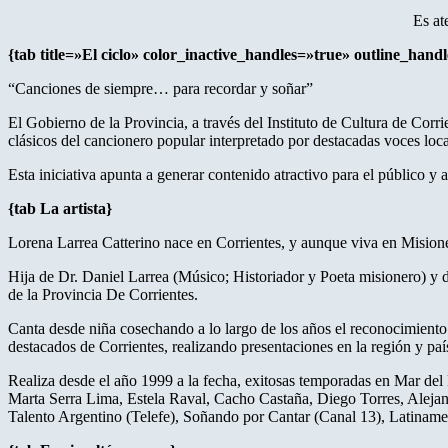
Es at
{tab title=»El ciclo» color_inactive_handles=»true» outline_hand
“Canciones de siempre… para recordar y soñar”
El Gobierno de la Provincia, a través del Instituto de Cultura de C
clásicos del cancionero popular interpretado por destacadas voces loca
Esta iniciativa apunta a generar contenido atractivo para el público y 
{tab La artista}
Lorena Larrea Catterino nace en Corrientes, y aunque viva en Misiones
Hija de Dr. Daniel Larrea (Músico; Historiador y Poeta misionero) y d
de la Provincia De Corrientes.
Canta desde niña cosechando a lo largo de los años el reconocimiento
destacados de Corrientes, realizando presentaciones en la región y pa
Realiza desde el año 1999 a la fecha, exitosas temporadas en Mar del 
Marta Serra Lima, Estela Raval, Cacho Castaña, Diego Torres, Alejand
Talento Argentino (Telefe), Soñando por Cantar (Canal 13), Latinamer