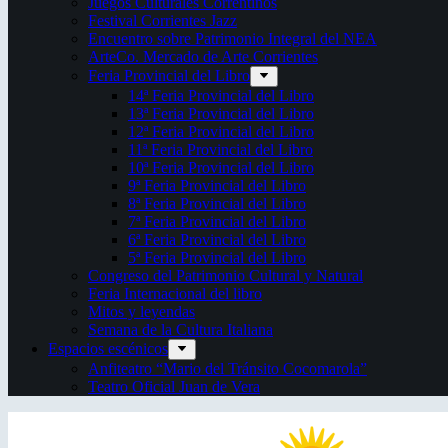
Juegos Culturales Correntinos
Festival Corrientes Jazz
Encuentro sobre Patrimonio Integral del NEA
ArteCo. Mercado de Arte Corrientes
Feria Provincial del Libro
14ª Feria Provincial del Libro
13ª Feria Provincial del Libro
12ª Feria Provincial del Libro
11ª Feria Provincial del Libro
10ª Feria Provincial del Libro
9ª Feria Provincial del Libro
8ª Feria Provincial del Libro
7ª Feria Provincial del Libro
6ª Feria Provincial del Libro
5ª Feria Provincial del Libro
Congreso del Patrimonio Cultural y Natural
Feria Internacional del libro
Mitos y leyendas
Semana de la Cultura Italiana
Espacios escénicos
Anfiteatro “Mario del Tránsito Cocomarola”
Teatro Oficial Juan de Vera