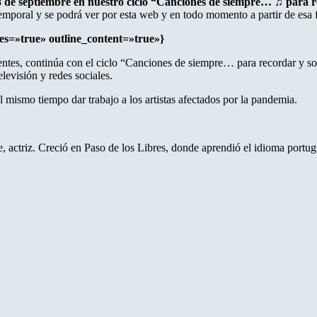
8 de septiembre en nuestro ciclo “Canciones de siempre… ♫ para 
emporal y se podrá ver por esta web y en todo momento a partir de esa 
les=»true» outline_content=»true»}
rientes, continúa con el ciclo “Canciones de siempre… para recordar y 
elevisión y redes sociales.
al mismo tiempo dar trabajo a los artistas afectados por la pandemia.
e, actriz. Creció en Paso de los Libres, donde aprendió el idioma portu