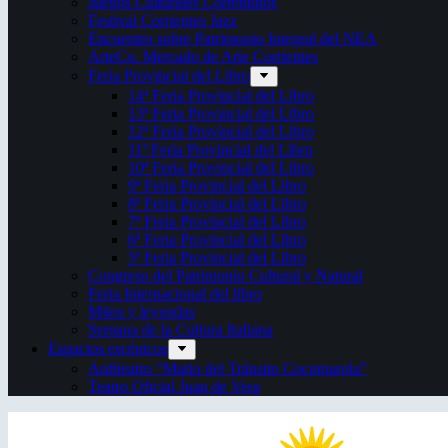
Juegos Culturales Correntinos
Festival Corrientes Jazz
Encuentro sobre Patrimonio Integral del NEA
ArteCo. Mercado de Arte Corrientes
Feria Provincial del Libro
14ª Feria Provincial del Libro
13ª Feria Provincial del Libro
12ª Feria Provincial del Libro
11ª Feria Provincial del Libro
10ª Feria Provincial del Libro
9ª Feria Provincial del Libro
8ª Feria Provincial del Libro
7ª Feria Provincial del Libro
6ª Feria Provincial del Libro
5ª Feria Provincial del Libro
Congreso del Patrimonio Cultural y Natural
Feria Internacional del libro
Mitos y leyendas
Semana de la Cultura Italiana
Espacios escénicos
Anfiteatro “Mario del Tránsito Cocomarola”
Teatro Oficial Juan de Vera