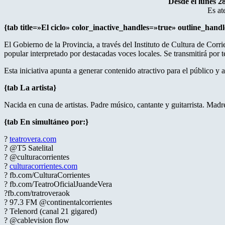
Desde el lunes 2
Es at
{tab title=»El ciclo» color_inactive_handles=»true» outline_hand
El Gobierno de la Provincia, a través del Instituto de Cultura de Cor
popular interpretado por destacadas voces locales. Se transmitirá por t
Esta iniciativa apunta a generar contenido atractivo para el público y 
{tab La artista}
Nacida en cuna de artistas. Padre músico, cantante y guitarrista. Madr
{tab En simultáneo por:}
?
teatrovera.com
? @T5 Satelital
? @culturacorrientes
?
culturacorrientes.com
? fb.com/CulturaCorrientes
? fb.com/TeatroOficialJuandeVera
?fb.com/tratroveraok
? 97.3 FM @continentalcorrientes
? Telenord (canal 21 gigared)
? @cablevision flow