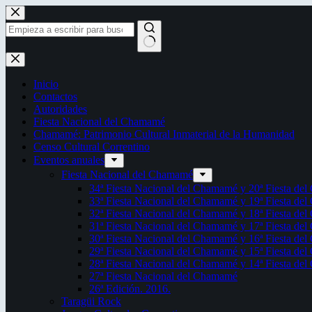
Saltar
al
contenido
Sin
resultados
Inicio
Contactos
Autoridades
Fiesta Nacional del Chamamé
Chamamé: Patrimonio Cultural Inmaterial de la Humanidad
Censo Cultural Correntino
Eventos anuales
Fiesta Nacional del Chamamé
34ª Fiesta Nacional del Chamamé y 20ª Fiesta de
33ª Fiesta Nacional del Chamamé y 19ª Fiesta de
32ª Fiesta Nacional del Chamamé y 18ª Fiesta de
31ª Fiesta Nacional del Chamamé y 17ª Fiesta de
30ª Fiesta Nacional del Chamamé y 16ª Fiesta de
29ª Fiesta Nacional del Chamamé y 15ª Fiesta de
28ª Fiesta Nacional del Chamamé y 14ª Fiesta de
27ª Fiesta Nacional del Chamamé
26ª Edición. 2016.
Taragüi Rock