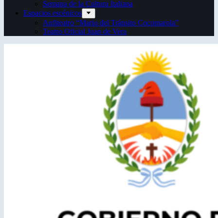
Semana de la Cultura Italiana
Espacios escénicos
Anfiteatro “Mario del Tránsito Cocomarola”
Teatro Oficial Juan de Vera