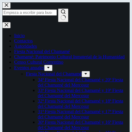
Saltar
al
contenido
Sin
resultados
Inicio
Contactos
Autoridades
Fiesta Nacional del Chamamé
Chamamé: Patrimonio Cultural Inmaterial de la Humanidad
Censo Cultural Correntino
Eventos anuales
Fiesta Nacional del Chamamé
34ª Fiesta Nacional del Chamamé y 20ª Fiesta
del Chamamé del Mercosur
33ª Fiesta Nacional del Chamamé y 19ª Fiesta
del Chamamé del Mercosur
32ª Fiesta Nacional del Chamamé y 18ª Fiesta
del Chamamé del Mercosur
31ª Fiesta Nacional del Chamamé y 17ª Fiesta
del Chamamé del Mercosur
30ª Fiesta Nacional del Chamamé y 16ª Fiesta
del Chamamé del Mercosur